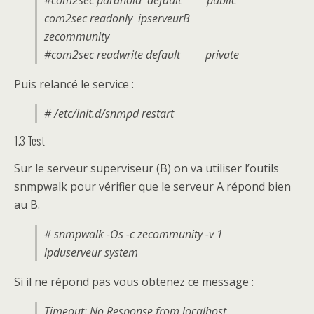
#com2sec paranoid default public
com2sec readonly ipserveurB
zecommunity
#com2sec readwrite default private
Puis relancé le service :
# /etc/init.d/snmpd restart
1.3 Test
Sur le serveur superviseur (B) on va utiliser l’outils
snmpwalk pour vérifier que le serveur A répond bien
au B.
# snmpwalk -Os -c zecommunity -v 1
ipduserveur system
Si il ne répond pas vous obtenez ce message :
Timeout: No Response from localhost