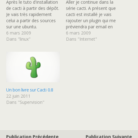
Après le tuto d'installation
Aller je continue dans la
de cacti à partir des dépôt.
série cacti. A présent que
Je vais très rapidement
cacti est installé je vais
celui a partir des sources
rajouter un plugin qui me
sur une ubuntu.
préviendra par email en
Télécharger la dernière
6 mars 2009
cas de dépassement de
6 mars 2009
version de cacti # wget
Dans "linux"
certain seuil (threshold)
Dans "Internet"
http://www.cacti.net/downl
d'alerte. 1 / Installation
oads/cacti-0.8.7d.tar.gz
d'un MTA Si vous n'en
Installer les dépendances
n'avez pas déjà un
(dont un LAMP) # apt-get
d'installer, on va utiliser le
install apache2 libapache2-
bon…
mod-php5 php5 php5-cli
php5-mysql php5-gd php5-
snmp mysql-client mysql-
Un bon livre sur Cacti 0.8
server libmysqlclient15-
22 juin 2011
dev…
Dans "Supervision"
Publication Précédente
Publication Suivante