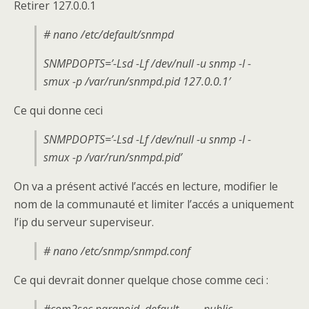
Retirer 127.0.0.1
# nano /etc/default/snmpd
SNMPDOPTS=’-Lsd -Lf /dev/null -u snmp -I -
smux -p /var/run/snmpd.pid 127.0.0.1′
Ce qui donne ceci
SNMPDOPTS=’-Lsd -Lf /dev/null -u snmp -I -
smux -p /var/run/snmpd.pid’
On va a présent activé l’accés en lecture, modifier le
nom de la communauté et limiter l’accés a uniquement
l’ip du serveur superviseur.
# nano
/etc/snmp/snmpd.conf
Ce qui devrait donner quelque chose comme ceci :