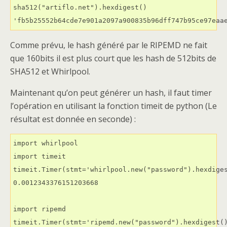
sha512("artiflo.net").hexdigest()

'fb5b25552b64cde7e901a2097a900835b96dff747b95ce97eaa
Comme prévu, le hash généré par le RIPEMD ne fait
que 160bits il est plus court que les hash de 512bits de
SHA512 et Whirlpool.
Maintenant qu’on peut générer un hash, il faut timer
l’opération en utilisant la fonction timeit de python (Le
résultat est donnée en seconde) :
import whirlpool

import timeit

timeit.Timer(stmt='whirlpool.new("password").hexdiges
0.0012343376151203668

import ripemd

timeit.Timer(stmt='ripemd.new("password").hexdigest()