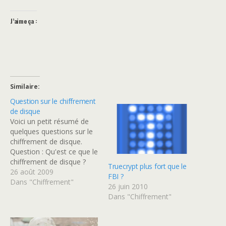
J’aime ça :
Similaire
Question sur le chiffrement
de disque
Voici un petit résumé de
quelques questions sur le
chiffrement de disque.
Question : Qu'est ce que le
chiffrement de disque ?
Truecrypt plus fort que le
Réponse : Le chiffrement
26 août 2009
FBI ?
de disque est une
Dans "Chiffrement"
26 juin 2010
méthode de protection de
Dans "Chiffrement"
données pour les supports
de stockage possédant un
système de secteur