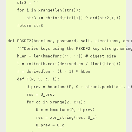
    str3 = ''

    for i in xrange(len(str1)):

        str3 += chr(ord(str1[i]) ^ ord(str2[i]))

    return str3

def PBKDF2(hmacfunc, password, salt, iterations, deri
    """Derive keys using the PBKDF2 key strengthening
    hLen = len(hmacfunc('', '')) # digest size

    l = int(math.ceil(derivedlen / float(hLen)))

    r = derivedlen - (l - 1) * hLen

    def F(P, S, c, i):

        U_prev = hmacfunc(P, S + struct.pack('>L', i)
        res = U_prev

        for cc in xrange(2, c+1):

            U_c = hmacfunc(P, U_prev)

            res = xor_string(res, U_c)

            U_prev = U_c
