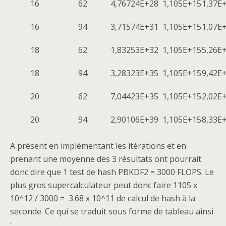
16
62
4,76724E+28
1,105E+15
1,37E
16
94
3,71574E+31
1,105E+15
1,07E
18
62
1,83253E+32
1,105E+15
5,26E
18
94
3,28323E+35
1,105E+15
9,42E
20
62
7,04423E+35
1,105E+15
2,02E
20
94
2,90106E+39
1,105E+15
8,33E
A présent en implémentant les itérations et en
prenant une moyenne des 3 résultats ont pourrait
donc dire que 1 test de hash PBKDF2 = 3000 FLOPS. Le
plus gros supercalculateur peut donc faire 1105 x
10^12 / 3000 = 3.68 x 10^11 de calcul de hash à la
seconde. Ce qui se traduit sous forme de tableau ainsi
: