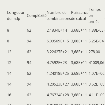
Temps
Longueur
Nombre de
Puissance
Compléxité
en
du mdp
combinaisons
de calcul
année
8
62
2,1834E+14
3,68E+11
1,88E-05
8
94
6,09569E+15
3,68E+11
5,25E-04
12
62
3,22627E+21
3,68E+11
278,00
12
94
4,7592E+23
3,68E+11
41009,06
14
62
1,24018E+25
3,68E+11
1,07E+06
14
94
4,20523E+27
3,68E+11
3,62E+08
16
62
4,76724E+28
3,68E+11
4,11E+09