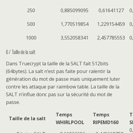
250
0,885099095
0,61641127
0
500
1,770519854
1,229154459
0
1000
3,552058341
2,457785553
0
6 / Taille de la salt
Dans Truecrypt la taille de la SALT fait 512bits
(64bytes). La salt n’est pas faite pour ralentir la
génération du mot de passe mais uniquement luter
contre les attaque par raimbow table. La taille de la
SALT n’influe donc pas sur la sécurité du mot de
passe.
Temps
Temps
T
Taille de la salt
WHIRLPOOL
RIPEMD160
S
0