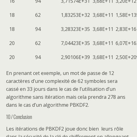
16
94
3,71574E+31
3,68E+11
3,20E+12
18
62
1,83253E+32
3,68E+11
1,58E+13
18
94
3,28323E+35
3,68E+11
2,83E+16
20
62
7,04423E+35
3,68E+11
6,07E+16
20
94
2,90106E+39
3,68E+11
2,50E+20
En prenant cet exemple, un mot de passe de 12
caractères d’une complexité de 62 symboles sera
cassé en 33 jours dans le cas de l’utilisation d’un
algorithme sans itération mais cela prendra 278 ans
dans le cas d’un algorithme PBKDF2.
10 / Conclusion
Les itérations de PBKDF2 joue donc bien leurs rôle
dans la sécurité de la clé de chiffrement en allongeant