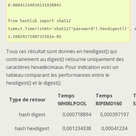
0.00041234010131928941

from hashlib import sha512

timeit.Timer(stmt='sha512("password").hexdigest()', s
1.2002927298731502e-05
Tous ces résultat sont donnés en hexdigest() qui
contrairement au digest() retourne uniquement des
caractères hexadécimaux. Pour indication voici un
tableau comparant les performances entre le
hexdigest() et le digest().
Temps
Temps
Type de retour
WHIRLPOOL
RIPEMD160
S
hash digest
0,000718894
0,000397197
hash hexdigest
0,001234338
0,00041234