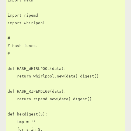
import math

import ripemd

import whirlpool

#

# Hash funcs.

#

def HASH_WHIRLPOOL(data):

    return whirlpool.new(data).digest()

def HASH_RIPEMD160(data):

    return ripemd.new(data).digest()

def hexdigest(S):

    tmp = ''

    for s in S:
