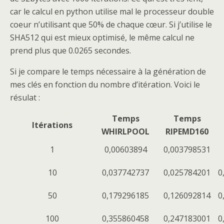
car le calcul en python utilise mal le processeur double
coeur n’utilisant que 50% de chaque cœur. Si j’utilise le
SHA512 qui est mieux optimisé, le même calcul ne
prend plus que 0.0265 secondes.
Si je compare le temps nécessaire à la génération de
mes clés en fonction du nombre d’itération. Voici le
résulat :
Temps
Temps
Itérations
WHIRLPOOL
RIPEMD160
1
0,00603894
0,003798531
10
0,037742737
0,025784201
0
50
0,179296185
0,126092814
0
100
0,355860458
0,247183001
0