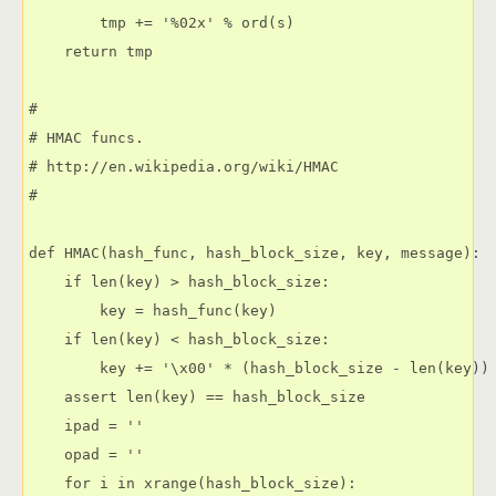
        tmp += '%02x' % ord(s)

    return tmp

#

# HMAC funcs.

# http://en.wikipedia.org/wiki/HMAC

#

def HMAC(hash_func, hash_block_size, key, message):

    if len(key) > hash_block_size:

        key = hash_func(key)

    if len(key) < hash_block_size:

        key += '\x00' * (hash_block_size - len(key))

    assert len(key) == hash_block_size

    ipad = ''

    opad = ''

    for i in xrange(hash_block_size):
