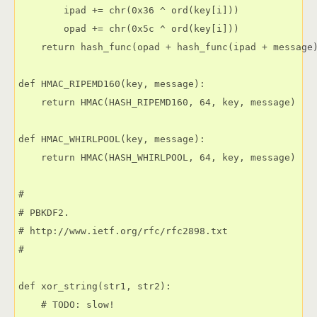
        ipad += chr(0x36 ^ ord(key[i]))

        opad += chr(0x5c ^ ord(key[i]))

    return hash_func(opad + hash_func(ipad + message)
def HMAC_RIPEMD160(key, message):

    return HMAC(HASH_RIPEMD160, 64, key, message)

def HMAC_WHIRLPOOL(key, message):

    return HMAC(HASH_WHIRLPOOL, 64, key, message)

#

# PBKDF2.

# http://www.ietf.org/rfc/rfc2898.txt

#

def xor_string(str1, str2):

    # TODO: slow!
