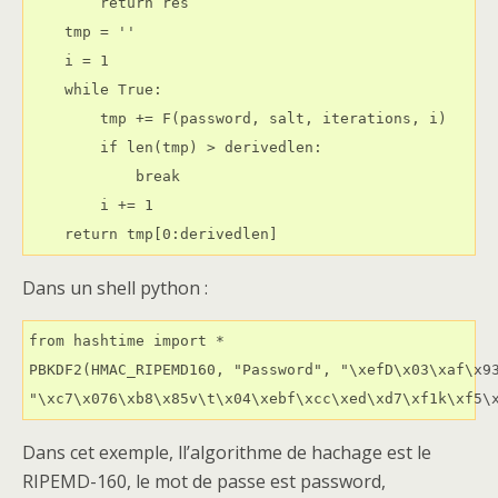
        return res

    tmp = ''

    i = 1

    while True:

        tmp += F(password, salt, iterations, i)

        if len(tmp) > derivedlen:

            break

        i += 1

    return tmp[0:derivedlen]
Dans un shell python :
from hashtime import *

PBKDF2(HMAC_RIPEMD160, "Password", "\xefD\x03\xaf\x93
"\xc7\x076\xb8\x85v\t\x04\xebf\xcc\xed\xd7\xf1k\xf5\
Dans cet exemple, ll’algorithme de hachage est le
RIPEMD-160, le mot de passe est password,