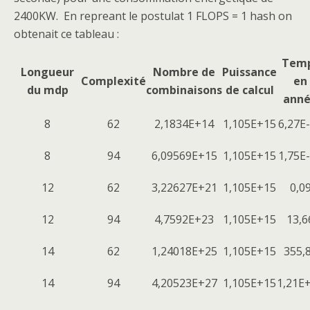
2400KW. En repreant le postulat 1 FLOPS = 1 hash on
obtenait ce tableau :
Tem
Longueur
Nombre de
Puissance
Complexité
en
du mdp
combinaisons
de calcul
ann
8
62
2,1834E+14
1,105E+15
6,27E
8
94
6,09569E+15
1,105E+15
1,75E
12
62
3,22627E+21
1,105E+15
0,0
12
94
4,7592E+23
1,105E+15
13,6
14
62
1,24018E+25
1,105E+15
355,
14
94
4,20523E+27
1,105E+15
1,21E