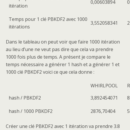
0,00603894
0
itération
Temps pour 1 clé PBKDF2 avec 1000
3,552058341
2
itérations
Dans le tableau on peut voir que faire 1000 itération
au lieu d’une ne veut pas dire que cela va prendre
1000 fois plus de temps. A présent je compare le
temps nécessaire a générer 1 hash et a générer 1 et
1000 clé PBKDF2 voici ce que cela donne :
WHIRLPOOL
R
hash / PBKDF2
3,892454071
8
hash / 1000 PBKDF2
2876,70404
5
Créer une clé PBKDF2 avec 1 itération va prendre 3.8