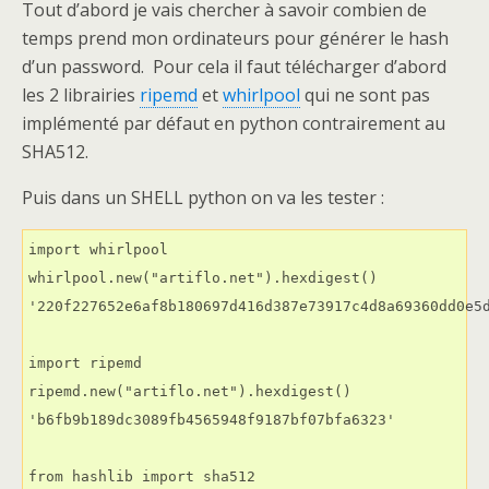
Tout d’abord je vais chercher à savoir combien de
temps prend mon ordinateurs pour générer le hash
d’un password. Pour cela il faut télécharger d’abord
les 2 librairies
ripemd
et
whirlpool
qui ne sont pas
implémenté par défaut en python contrairement au
SHA512.
Puis dans un SHELL python on va les tester :
import whirlpool

whirlpool.new("artiflo.net").hexdigest()

'220f227652e6af8b180697d416d387e73917c4d8a69360dd0e5d
import ripemd

ripemd.new("artiflo.net").hexdigest()

'b6fb9b189dc3089fb4565948f9187bf07bfa6323'

from hashlib import sha512
