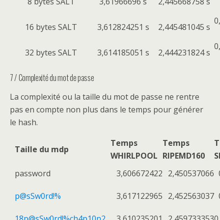
8 bytes SALT
3,61966696 s
2,445668758 s
0
16 bytes SALT
3,612824251 s
2,445481045 s
0
32 bytes SALT
3,614185051 s
2,444231824 s
7 / Complexité du mot de passe
La complexité ou la taille du mot de passe ne rentre
pas en compte non plus dans le temps pour générer
le hash.
Temps
Temps
T
Taille du mdp
WHIRLPOOL
RIPEMD160
S
password
3,606672422
2,450537066
p@sSw0rd!%
3,617122965
2,452563037
18p@sSw0rd!%ch4p10n2
3,610235201
2,459733353
0