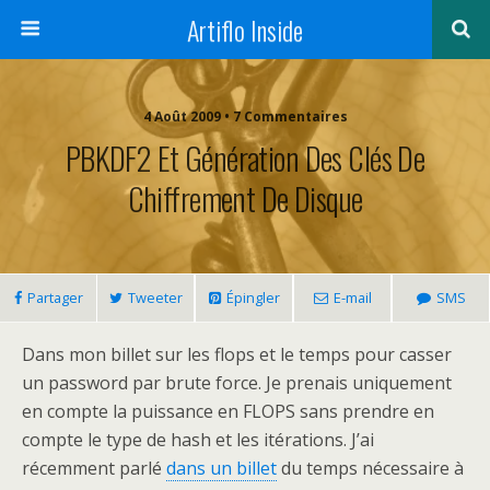
Artiflo Inside
4 Août 2009 • 7 Commentaires
PBKDF2 Et Génération Des Clés De
Chiffrement De Disque
Partager
Tweeter
Épingler
E-mail
SMS
Dans mon billet sur les flops et le temps pour casser
un password par brute force. Je prenais uniquement
en compte la puissance en FLOPS sans prendre en
compte le type de hash et les itérations.
J’ai
récemment parlé
dans un billet
du temps nécessaire à