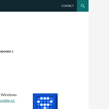
CONTACT
NDOWS 7
,
rer Windows
nible ici.