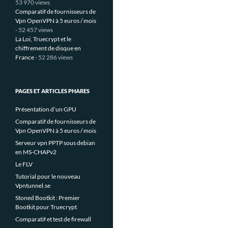
53 970 views
Comparatif de fournisseurs de
Vpn OpenVPN à 5 euros / mois
- 52 457 views
La Loi, Truecrypt et le
chiffrement de disque en
France
- 52 286 views
PAGES ET ARTICLES PHARES
Présentation d’un GPU
Comparatif de fournisseurs de
Vpn OpenVPN à 5 euros / mois
Serveur vpn PPTP sous debian
en MS-CHAPv2
Le FLV
Tutorial pour le nouveau
Vpntunnel.se
Stoned Bootkit : Premier
Bootkit pour Truecrypt
Comparatif et test de firewall