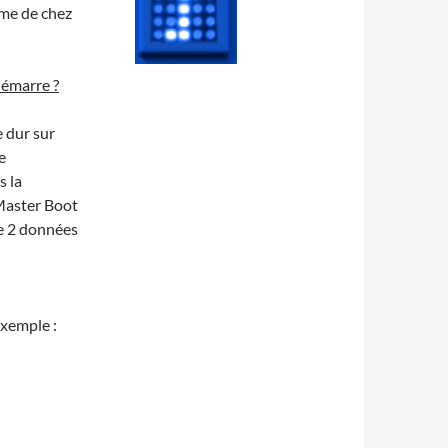
me de chez
démarre ?
e dur sur
e
s la
Master Boot
re 2 données
exemple :
Linux