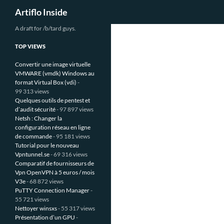
Recherche
Artiflo Inside
Aller
A draft for /b/tard guys.
au
TOP VIEWS
contenu
Convertir une image virtuelle
VMWARE (vmdk) Windows au
format Virtual Box (vdi)
-
99 313 views
Quelques outils de pentest et
d’audit sécurité
- 97 897 views
Netsh : Changer la
configuration réseau en ligne
de commande
- 95 181 views
Tutorial pour le nouveau
Vpntunnel.se
- 69 316 views
Comparatif de fournisseurs de
Vpn OpenVPN à 5 euros / mois
V3e
- 68 872 views
PuTTY Connection Manager
-
55 721 views
Nettoyer winsxs
- 55 317 views
Présentation d’un GPU
-