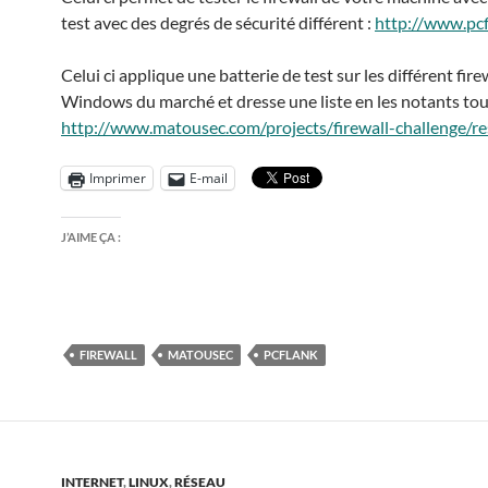
test avec des degrés de sécurité différent :
http://www.pc
Celui ci applique une batterie de test sur les différent fir
Windows du marché et dresse une liste en les notants tou
http://www.matousec.com/projects/firewall-challenge/re
Imprimer
E-mail
J’AIME ÇA :
FIREWALL
MATOUSEC
PCFLANK
INTERNET
,
LINUX
,
RÉSEAU