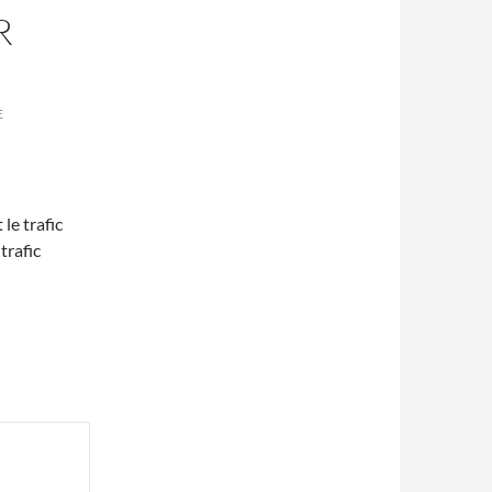
R
E
 le trafic
trafic