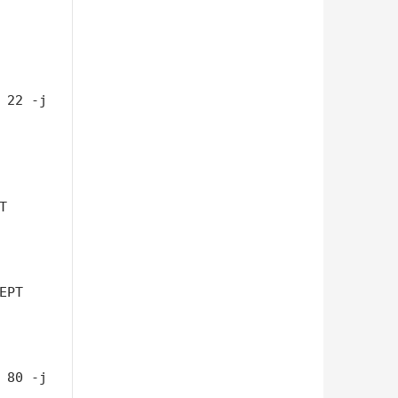
 22 -j 


PT

 80 -j 