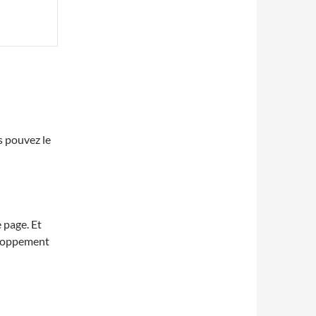
s pouvez le
e page. Et
veloppement