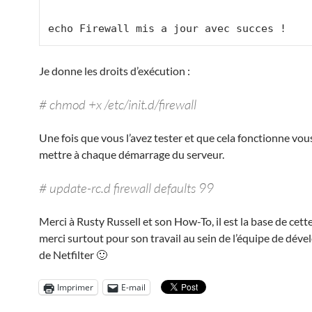
Je donne les droits d’exécution :
# chmod +x /etc/init.d/firewall
Une fois que vous l’avez tester et que cela fonctionne vou
mettre à chaque démarrage du serveur.
# update-rc.d firewall defaults 99
Merci à Rusty Russell et son How-To, il est la base de cett
merci surtout pour son travail au sein de l’équipe de dé
de Netfilter 🙂
Imprimer
E-mail