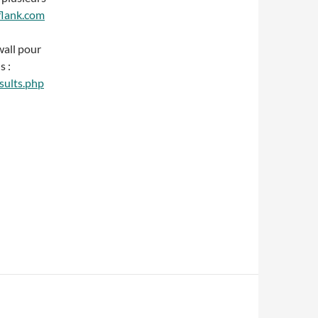
flank.com
ewall pour
s :
sults.php