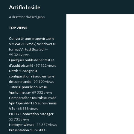
Recherche
Artiflo Inside
Aller
A draft for /b/tard guys.
au
TOP VIEWS
contenu
Convertir une image virtuelle
VMWARE (vmdk) Windows au
format Virtual Box (vdi)
-
99 321 views
Quelques outils de pentest et
d’audit sécurité
- 97 922 views
Netsh : Changer la
configuration réseau en ligne
de commande
- 95 190 views
Tutorial pour le nouveau
Vpntunnel.se
- 69 332 views
Comparatif de fournisseurs de
Vpn OpenVPN à 5 euros / mois
V3e
- 68 888 views
PuTTY Connection Manager
-
55 731 views
Nettoyer winsxs
- 55 337 views
Présentation d’un GPU
-