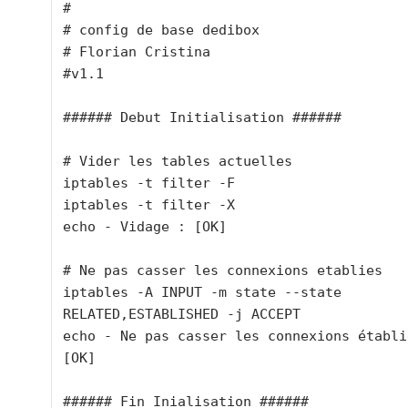
#

# config de base dedibox

# Florian Cristina

#v1.1

###### Debut Initialisation ######

# Vider les tables actuelles

iptables -t filter -F

iptables -t filter -X

echo - Vidage : [OK]

# Ne pas casser les connexions etablies

iptables -A INPUT -m state --state 
RELATED,ESTABLISHED -j ACCEPT

echo - Ne pas casser les connexions établie
[OK]

###### Fin Inialisation ######
