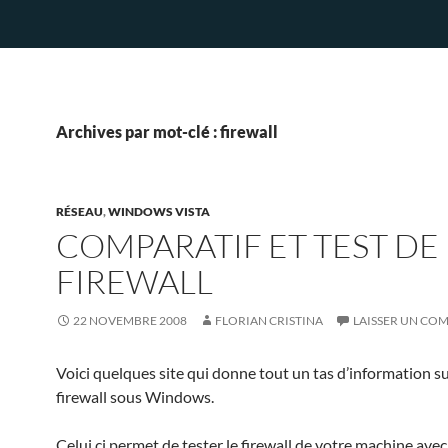
Archives par mot-clé : firewall
RÉSEAU
,
WINDOWS VISTA
COMPARATIF ET TEST DE
FIREWALL
22 NOVEMBRE 2008
FLORIAN CRISTINA
LAISSER UN CO
Voici quelques site qui donne tout un tas d’information su
firewall sous Windows.
Celui ci permet de tester le firewall de votre machine avec