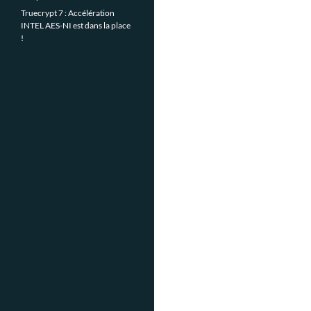
Truecrypt 7 : Accélération
INTEL AES-NI est dans la place
!