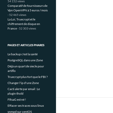
54 152 views
Comparatif de fournisseurs de
Vpn OpenVPN à 5 euros / mois
- 52 465 views
La Loi, Truecrypt et le
chiffrement de disque en
France
- 52 303 views
PAGES ET ARTICLES PHARES
Le backup c'est la santé
PostgreSQL dans une Zone
Déjà un quart de siecle pour
artiflo
Truecrypt plus fort que le FBI ?
Changer l'ip d'une Zone
Cacti alerte par email : Le
plugin thold
FRsaG est né !
Effacer ses traces sous linux
snmpd sur centOS