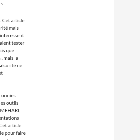
ES
. Cet article
urité mais
intéressent
aient tester
ais que
 , mais la
sécurité ne
et
ronnier.
es outils
s (MEHARI,
entations
Cet article
le pour faire