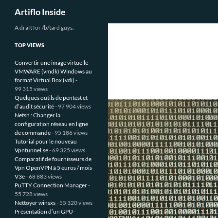
Recherche
Artiflo Inside
Aller
A draft for /b/tard guys.
au
TOP VIEWS
contenu
Convertir une image virtuelle
VMWARE (vmdk) Windows au
format Virtual Box (vdi)
-
99 315 views
Quelques outils de pentest et
d’audit sécurité
- 97 904 views
Netsh : Changer la
configuration réseau en ligne
de commande
- 95 186 views
Tutorial pour le nouveau
Vpntunnel.se
- 69 325 views
Comparatif de fournisseurs de
Vpn OpenVPN à 5 euros / mois
V3e
- 68 883 views
PuTTY Connection Manager
-
55 728 views
Nettoyer winsxs
- 55 320 views
Présentation d’un GPU
-