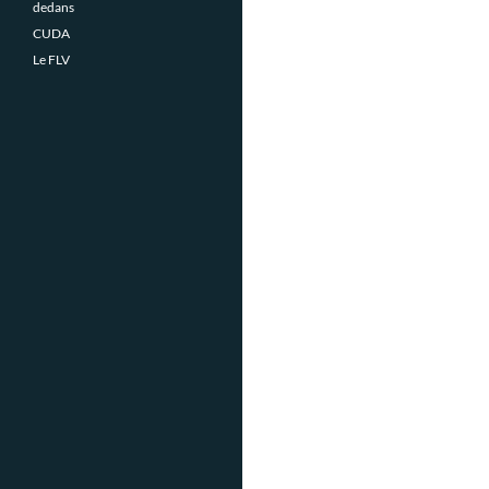
dedans
CUDA
Le FLV