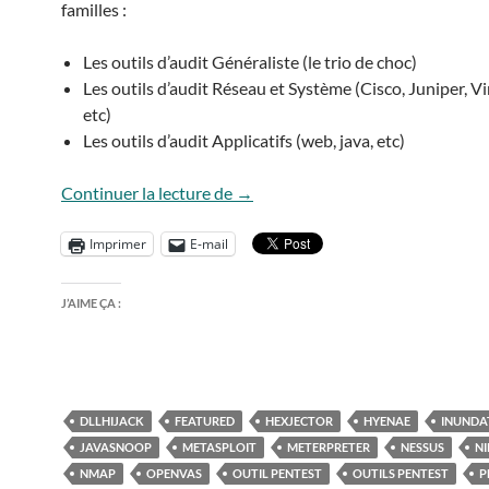
familles :
Les outils d’audit Généraliste (le trio de choc)
Les outils d’audit Réseau et Système (Cisco, Juniper, Vi
etc)
Les outils d’audit Applicatifs (web, java, etc)
Quelques outils de pentest et d’au
Continuer la lecture de
→
Imprimer
E-mail
J’AIME ÇA :
DLLHIJACK
FEATURED
HEXJECTOR
HYENAE
INUNDA
JAVASNOOP
METASPLOIT
METERPRETER
NESSUS
N
NMAP
OPENVAS
OUTIL PENTEST
OUTILS PENTEST
P