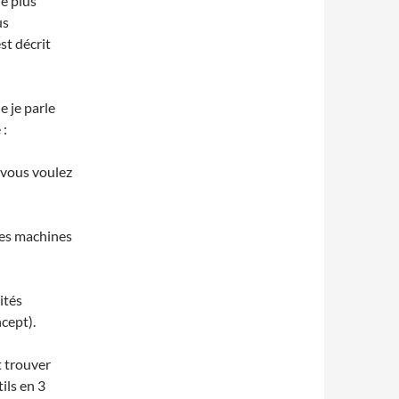
le plus
us
st décrit
e je parle
 :
 vous voulez
des machines
ités
cept).
t trouver
ils en 3