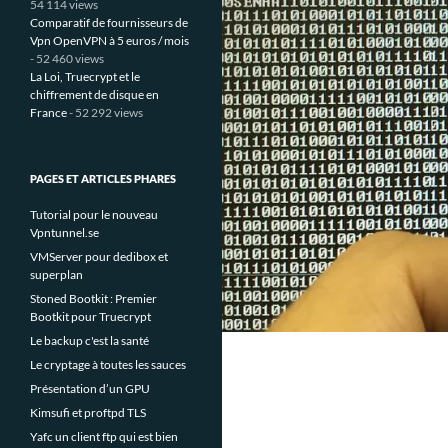
54 114 views
Comparatif de fournisseurs de
Vpn OpenVPN à 5 euros / mois
- 52 460 views
La Loi, Truecrypt et le
chiffrement de disque en
France
- 52 292 views
PAGES ET ARTICLES PHARES
Tutorial pour le nouveau
Vpntunnel.se
VMServer pour dedibox et
superplan
Stoned Bootkit : Premier
Bootkit pour Truecrypt
Le backup c'est la santé
Le cryptage à toutes les sauces
Présentation d’un GPU
Kimsufi et proftpd TLS
Yafc un client ftp qui est bien