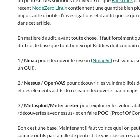
du pentest. Des solutions de LiveCD tel que
Backtrack
et 
récent
NodeZero Linux
contiennent une quantité bien pl
importante d’outils d’investigations et d’audit que ce qui e
dans cet article.
En matière d’audit, avant toute chose, il faut forcément qu
du Trio de base que tout bon Script Kiddies doit connaitre
1 /
Nmap
pour découvrir le réseau (
NmapSi4
est sympa si
un GUI).
2 /
Nessus
/
OpenVAS
pour découvrir les vulnérabilités 
et des éléments actifs du réseau « découverts par nmap».
3 /
Metasploit/Meterpreter
pour exploiter les vulnérabil
«découvertes avec nessus» et en faire POC (Proof Of Con
Bon c’est une base. Maintenant il faut voir ce que l’on peu
comme outils par famille de pentest. Je vais classer ces out