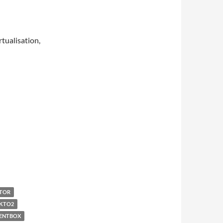
rtualisation,
dit sécurité
TOR
IKTO2
ENTBOX