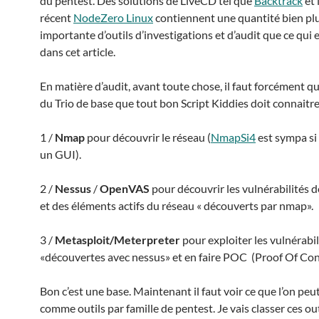
du pentest. Des solutions de LiveCD tel que
Backtrack
et 
récent
NodeZero Linux
contiennent une quantité bien pl
importante d’outils d’investigations et d’audit que ce qui e
dans cet article.
En matière d’audit, avant toute chose, il faut forcément qu
du Trio de base que tout bon Script Kiddies doit connaitre
1 /
Nmap
pour découvrir le réseau (
NmapSi4
est sympa si
un GUI).
2 /
Nessus
/
OpenVAS
pour découvrir les vulnérabilités 
et des éléments actifs du réseau « découverts par nmap».
3 /
Metasploit/Meterpreter
pour exploiter les vulnérabil
«découvertes avec nessus» et en faire POC (Proof Of Con
Bon c’est une base. Maintenant il faut voir ce que l’on peu
comme outils par famille de pentest. Je vais classer ces out