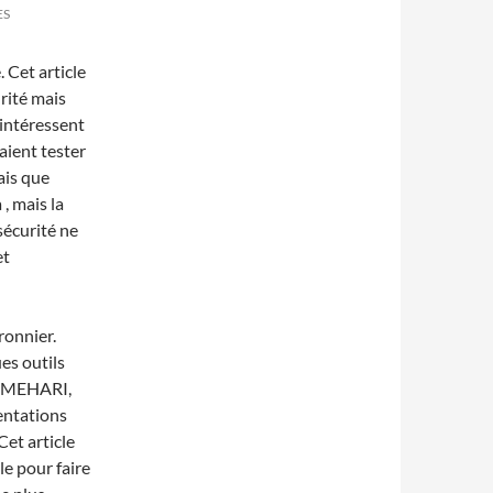
ES
. Cet article
urité mais
intéressent
aient tester
ais que
 , mais la
sécurité ne
et
ronnier.
es outils
s (MEHARI,
entations
Cet article
le pour faire