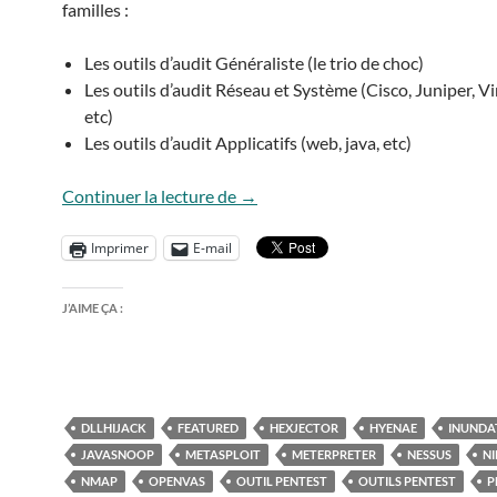
familles :
Les outils d’audit Généraliste (le trio de choc)
Les outils d’audit Réseau et Système (Cisco, Juniper, Vi
etc)
Les outils d’audit Applicatifs (web, java, etc)
Quelques outils de pentest et d’au
Continuer la lecture de
→
Imprimer
E-mail
J’AIME ÇA :
DLLHIJACK
FEATURED
HEXJECTOR
HYENAE
INUNDA
JAVASNOOP
METASPLOIT
METERPRETER
NESSUS
N
NMAP
OPENVAS
OUTIL PENTEST
OUTILS PENTEST
P