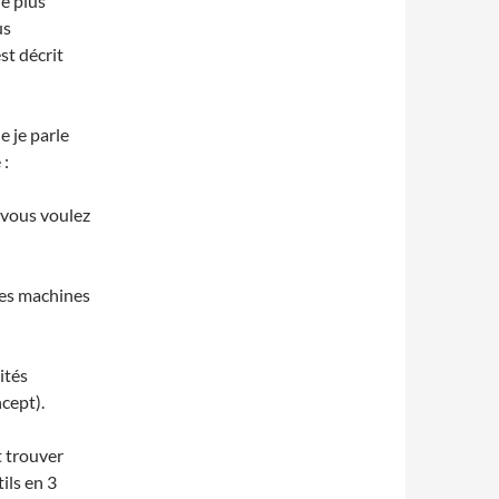
le plus
us
st décrit
e je parle
 :
 vous voulez
des machines
ités
cept).
t trouver
ils en 3