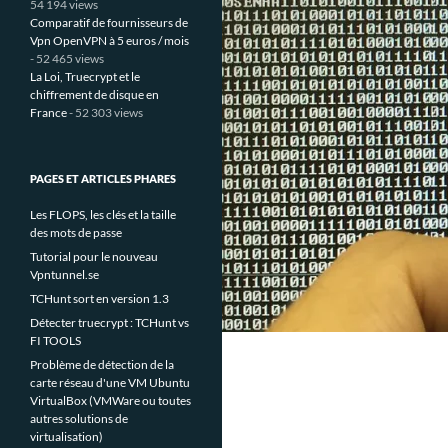
54 194 views
Comparatif de fournisseurs de
Vpn OpenVPN à 5 euros / mois
- 52 465 views
La Loi, Truecrypt et le
chiffrement de disque en
France
- 52 303 views
PAGES ET ARTICLES PHARES
Les FLOPS, les clés et la taille
des mots de passe
Tutorial pour le nouveau
Vpntunnel.se
TCHunt sort en version 1.3
Détecter truecrypt : TCHunt vs
FI TOOLS
Problème de détection de la
carte réseau d'une VM Ubuntu
VirtualBox (VMWare ou toutes
autres solutions de
virtualisation)