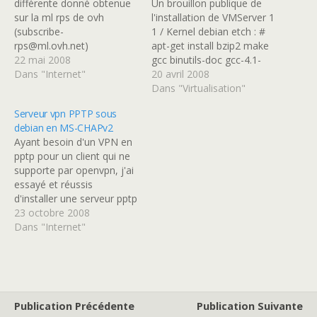
différente donné obtenue
Un brouillon publique de
sur la ml rps de ovh
l'installation de VMServer 1
(subscribe-
1 / Kernel debian etch : #
rps@ml.ovh.net)
apt-get install bzip2 make
concernant les
22 mai 2008
gcc binutils-doc gcc-4.1-
performance d'un petit
Dans "Internet"
locales libc6-dev-amd64
20 avril 2008
nombre de serveur dédié
lib64gcc1 lib64ssp0 cpp-
Dans "Virtualisation"
standard chez ovh. Pour
2.95-doc manpages-dev
Serveur vpn PPTP sous
l'écriture voici la
autoconf automake1.9
debian en MS-CHAPv2
commande qui a été
libtool flex bison gdb glibc-
Ayant besoin d'un VPN en
utilisé : # time dd
doc ncurses-bin
pptp pour un client qui ne
if=/dev/zero of=./8gb
libncurses5-dev zip unzip
supporte par openvpn, j'ai
bs=1024k count=8192
arj mc libglib2.0-data
essayé et réussis
Pour la lecture voici la
autoconf2.13
d'installer une serveur pptp
commande qui a…
automake1.4 binutils cpp
sur un de mes serveur
23 octobre 2008
fetchmail flex gcc
dédié. Donc pour tous
Dans "Internet"
libarchive-zip-perl libc6-
ceux qui ont des dedibox,
dev…
kimsufi et autre serveur
ovh et qui veulent un
serveur vpn plus simple à…
Publication Précédente
Publication Suivante