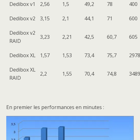
Dedibox v1
2,56
1,5
49,2
78
400
Dedibox v2
3,15
2,1
44,1
71
600
Dedibox v2
3,23
2,21
42,5
60,7
605
RAID
Dedibox XL
1,57
1,53
73,4
75,7
297
Dedibox XL
2,2
1,55
70,4
74,8
348
RAID
En premier les performances en minutes :