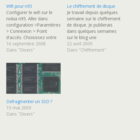
Wifi pour n95
Le chiffrement de disque
Configurer le wifi sur le
Je travail depuis quelques
nokia n95. Aller dans
semaine sur le chiffrement
configuration >Paramètres
de disque. Je publierais
> Connexion > Point
dans quelques semaines
d'accès. Choisissez votre
sur le blog une
point d'accès qui doit
16 septembre 2008
introduction au
22 avril 2009
porter le nom de votre
Dans "Divers"
chiffrement de disque
Dans "Chiffrement"
réseau WIFI. Nom de
issue des travaux de
connexion : nom du SSID
plusieurs chercheurs. Et je
Porteuse de données :
m'en servirai peut être
WLAN Nom du VLAN :
pour écrire la page
nom du SSID Etat du…
wikipedia (fr) à ce sujet qui
n'existe pas encore.
Cette…
Defragmenter un SSD ?
15 mai 2009
Dans "Divers"