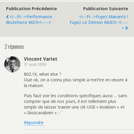
Publication Précédente
Publication Suivante
<!--:fr-->Performance
<!--:fr-->Fuyez Manants !
Bruteforce MD5<!--:-->
Fuyez Le Démon RAID5 <!--:--
>
2 réponses
Vincent Varlet
31 août 2009
802.1X, what else ?
Oué ok, on a connu plus simple à mettre en œuvre à
la maison.
Puis faut voir les conditions spécifiques aussi … sans
compter que de nos jours, il est tellement plus
simple de laisser trainer une clé USB « kivabien » et
« làoùcavabien » :-¨
Répondre