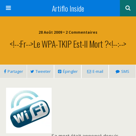
Artiflo Inside
28 Août 2009 • 2 Commentaires
<!--:fr-->Le WPA-TKIP Est-Il Mort ?<!--:-->
Partager
Tweeter
Épingler
E-mail
SMS