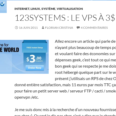
INTERNET
,
LINUX
,
SYSTÈME
,
VIRTUALISATION
123SYSTEMS : LE VPS À 3$
16 JUIN 2011
FLORIAN CRISTINA
4 COMMENTAIRES
Allez encore un article qui parle de
n’ayant plus beaucoup de temps p
et voulant faire des économies su
dépenses geek, c’est tout ce qui me
bon geek qui se respecte je me dois
root hébergé quelque part sur le w
présent j’utilisais un RPS de chez
donné entière satisfaction, mais 11 euros par mois TTC ça 
pour faire un petit server web / serveur FTP / cacti / smok
openvpn /etc.
Je me suis donc mis à la recherche d’un nouveau fournisse
pas cher :). Quand je dis pas cher, c’est a dire que je cherc