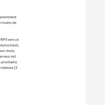
paremment
n trains de
 RPS vers ce
18 euros/mois,
bon choix,
serveur est
s prochains
 latence (2