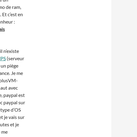
mo de ram,
 Et c’est en
onheur :
ais
 n’existe
PS
(serveur
t un piège
lance. Je me
-SolusVM-
haut avec
, paypal est
c paypal sur
e type d’OS
t je vais sur
utes et je
e me