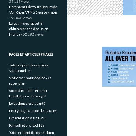
54 114 views
Comparatif de fournisseurs de
Vpn OpenVPN à 5 euros / mois
- 52 460 views
La Loi, Truecrypt et le
chiffrement de disque en
France
- 52 292 views
PAGES ET ARTICLES PHARES
Tutorial pour le nouveau
Vpntunnel.se
VMServer pour dedibox et
superplan
Stoned Bootkit : Premier
Bootkit pour Truecrypt
Le backup c'est la santé
Le cryptage à toutes les sauces
Présentation d’un GPU
Kimsufi et proftpd TLS
Yafc un client ftp qui est bien