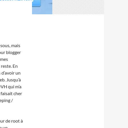
 sous, mais
our blogger
r mes
 reste. En
 d’avoir un
eb. Jusqu’à
 OVH qui m’a
faisait cher
eping /
ur de root à
he un