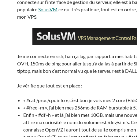
connecte sur l’interface de gestion du serveur, elle est à b
populaire
SolusVM
ce qui très pratique, tout est en ordre
mon VPS.
Je me connecte en ssh, han ça lag par rapport à mes habi
OVH, 150ms de ping pour aller jusqu’à dallas à partir de S
tiptop, mais bon c’est normal vu que le serveur est à DAL
Je vérifie que tout est en place :
« #cat /proc/cpuinfo », c’est bon je vois mes 2 core (E55
« #free -m », j’ai bien mes 256mo de RAM burstable à 
Enfin « #df -h » et là j’ai bien mes 10GB, mais une nouve
attire ma curiosité le nom du volume est /dev/simfs. C
connaisse OpenVZ l’auront tout de suite compris mon
sur du OpenVZ, ce qui est confirmé en faisant un « #ca