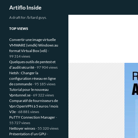
Recherche
Artiflo Inside
Aller
A draft for /b/tard guys.
au
TOP VIEWS
contenu
Convertir une image virtuelle
VMWARE (vmdk) Windows au
format Virtual Box (vdi)
-
99 314 views
Quelques outils de pentest et
d’audit sécurité
- 97 904 views
Netsh : Changer la
configuration réseau en ligne
de commande
- 95 185 views
Tutorial pour le nouveau
Vpntunnel.se
- 69 322 views
Comparatif de fournisseurs de
Vpn OpenVPN à 5 euros / mois
V3e
- 68 881 views
PuTTY Connection Manager
-
55 727 views
Nettoyer winsxs
- 55 320 views
Présentation d’un GPU
-