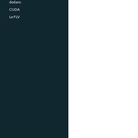
dedans
CUDA
Le FLV