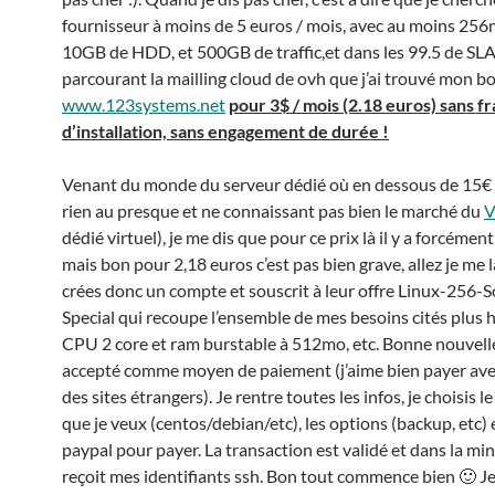
fournisseur à moins de 5 euros / mois, avec au moins 256
10GB de HDD, et 500GB de traffic,et dans les 99.5 de SLA.
parcourant la mailling cloud de ovh que j’ai trouvé mon b
www.123systems.net
pour 3$ / mois (2.18 euros) sans fr
d’installation, sans engagement de durée !
Venant du monde du serveur dédié où en dessous de 15€ il
rien au presque et ne connaissant pas bien le marché du
V
dédié virtuel), je me dis que pour ce prix là il y a forcémen
mais bon pour 2,18 euros c’est pas bien grave, allez je me 
crées donc un compte et souscrit à leur offre Linux-256
Special qui recoupe l’ensemble de mes besoins cités plus 
CPU 2 core et ram burstable à 512mo, etc. Bonne nouvelle
accepté comme moyen de paiement (j’aime bien payer ave
des sites étrangers). Je rentre toutes les infos, je choisis l
que je veux (centos/debian/etc), les options (backup, etc) e
paypal pour payer. La transaction est validé et dans la min
reçoit mes identifiants ssh. Bon tout commence bien 🙂 J