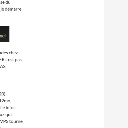
ase du
, je démarre
tudes chez
FR c’est pas
LAS.
20),
512mo,
lle infos
eux qui
 VPS tourne
t