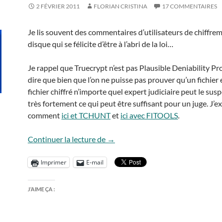
2 FÉVRIER 2011
FLORIAN CRISTINA
17 COMMENTAIRES
Je lis souvent des commentaires d’utilisateurs de chiffre
disque qui se félicite d’être à l’abri de la loi…
Je rappel que Truecrypt n’est pas Plausible Deniability Pro
dire que bien que l’on ne puisse pas prouver qu’un fichier 
fichier chiffré n’importe quel expert judiciaire peut le susp
très fortement ce qui peut être suffisant pour un juge. J’e
comment
ici et TCHUNT
et
ici avec FITOOLS
.
La Loi, Truecrypt et le chiffremen
Continuer la lecture de
→
Imprimer
E-mail
J’AIME ÇA :