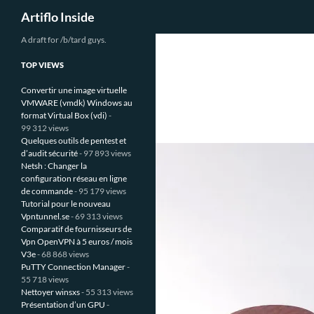
Recherche
Artiflo Inside
Aller
A draft for /b/tard guys.
au
TOP VIEWS
contenu
Convertir une image virtuelle
VMWARE (vmdk) Windows au
format Virtual Box (vdi)
-
99 312 views
Quelques outils de pentest et
d’audit sécurité
- 97 893 views
Netsh : Changer la
configuration réseau en ligne
de commande
- 95 179 views
Tutorial pour le nouveau
Vpntunnel.se
- 69 313 views
Comparatif de fournisseurs de
Vpn OpenVPN à 5 euros / mois
V3e
- 68 868 views
PuTTY Connection Manager
-
55 718 views
Nettoyer winsxs
- 55 313 views
Présentation d’un GPU
-