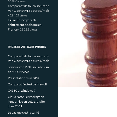
53 966 views
Comparatif de fournisseurs de
Vpn OpenVPN à 5 euros / mois
- 52 455 views
La Loi, Truecrypt et le
chiffrement de disque en
France
- 52 282 views
PAGES ET ARTICLES PHARES
Comparatif de fournisseurs de
Vpn OpenVPN à 5 euros / mois
Serveur vpn PPTP sous debian
en MS-CHAPv2
Présentation d’un GPU
Comparatif et test de firewall
C4380 et windows 7
Cloud NAS : Le stockage en
ligne arrive en beta gratuite
chez OVH.
Le backup c'est la santé