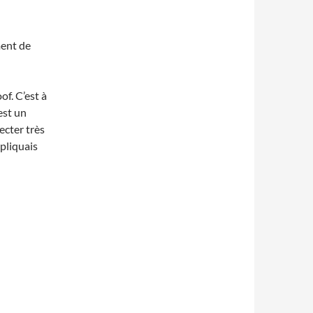
ment de
of. C’est à
est un
ecter très
xpliquais
t de disque en France