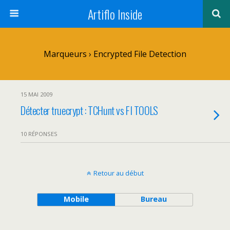
Artiflo Inside
Marqueurs › Encrypted File Detection
15 MAI 2009
Détecter truecrypt : TCHunt vs FI TOOLS
10 RÉPONSES
Retour au début
Mobile
Bureau