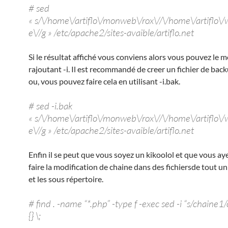
# sed
« s/\/home\/artiflo\/monweb\/rox\//\/home\/artiflo\
e\//g » /etc/apache2/sites-avaible/artiflo.net
Si le résultat affiché vous conviens alors vous pouvez le m
rajoutant -i. Il est recommandé de creer un fichier de bac
ou, vous pouvez faire cela en utilisant -i.bak.
# sed -i.bak
« s/\/home\/artiflo\/monweb\/rox\//\/home\/artiflo\
e\//g » /etc/apache2/sites-avaible/artiflo.net
Enfin il se peut que vous soyez un kikoolol et que vous ay
faire la modification de chaine dans des fichiersde tout un
et les sous répertoire.
# find . -name “*.php” -type f -exec sed -i “s/chaine1
{} \;