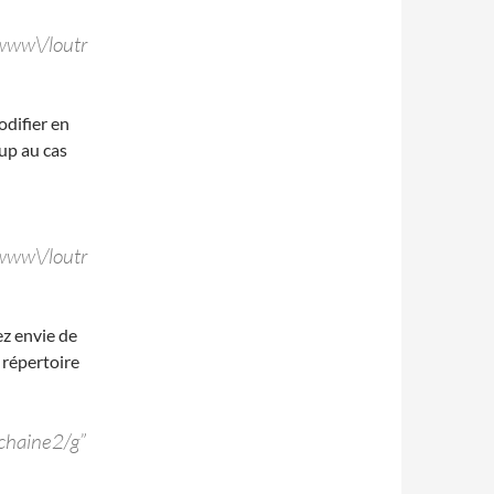
/www\/loutr
odifier en
kup au cas
/www\/loutr
ez envie de
 répertoire
/chaine2/g”