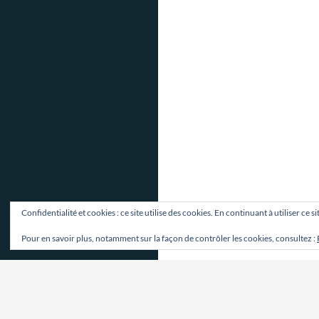
Confidentialité et cookies : ce site utilise des cookies. En continuant à utiliser ce 
Pour en savoir plus, notamment sur la façon de contrôler les cookies, consultez :
Fièrement propulsé par WordPress