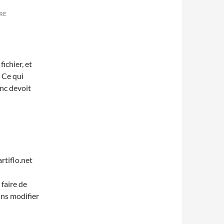
RE
ichier, et
 Ce qui
onc devoit
artiflo.net
 faire de
ans modifier