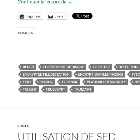
Détecter truecrypt : TCHunt vs F
Continuer la lecture de
→
Imprimer
E-mail
J’AIME ÇA :
BENCH
CHIFFREMENT DE DISQUE
DETECTER
DETECTION
ENCRYPTED FILE DETECTION
ENCRYPTION FILES FINDING
FI T
FIND
FINDING
FORENSIC
PLAUSIBLE DENIABILITY
RE
TCHUNT
TRUECRYPT
TRUECYPT
LINUX
UTILISATION DE SED