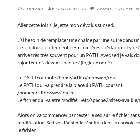
7 JUIN 2008
FLORIAN CRISTINA
LAISSER UN COMMENTAI
Aller cette fois si je jette mon dévolus sur sed.
J’ai besoin de remplacer une chaine par une autre dans un f
ces chaines contiennent des caractères spéciaux de type /.
arrive très très souvent pour un PATH. Avec sed je vais d
rajouter un \ devant chaque / (logique non ?).
Le PATH courant : /home/artiflo/monweb/rox
Le PATH qui va prendre la place du PATH courant :
/home/artiflo/www/loutre
Le fichier qui va etre modifié : /etc/apache2/sites-avaible/
Alors on va commencer par tester le sed sur le fichier sans
modification. Sed va affichier le résultat dans la console s
le fichier :