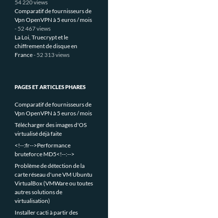
54 220 views
Comparatif de fournisseurs de
Vpn OpenVPN à 5 euros / mois
- 52 467 views
La Loi, Truecrypt et le
chiffrement de disque en
France
- 52 313 views
PAGES ET ARTICLES PHARES
Comparatif de fournisseurs de
Vpn OpenVPN à 5 euros / mois
Télécharger des images d'OS
virtualisé déjà faite
<!--:fr-->Performance
bruteforce MD5<!--:-->
Problème de détection de la
carte réseau d'une VM Ubuntu
VirtualBox (VMWare ou toutes
autres solutions de
virtualisation)
Installer cacti à partir des