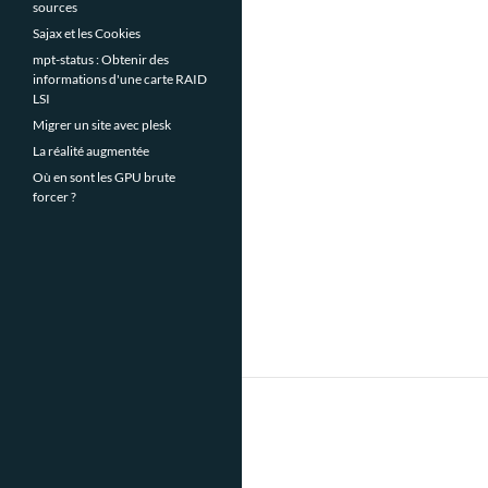
sources
Sajax et les Cookies
mpt-status : Obtenir des
informations d'une carte RAID
LSI
Migrer un site avec plesk
La réalité augmentée
Où en sont les GPU brute
forcer ?