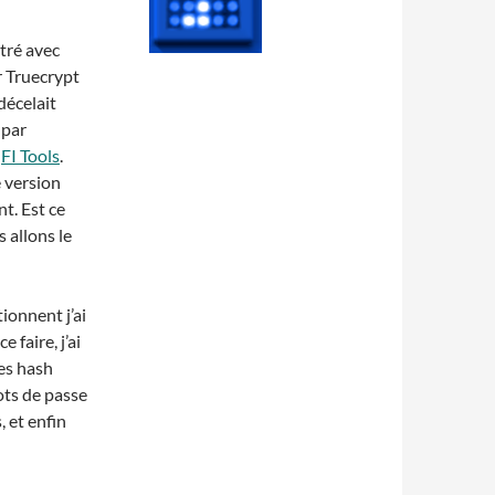
tré avec
ar Truecrypt
décelait
 par
r
FI Tools
.
e version
t. Est ce
 allons le
tionnent j’ai
 faire, j’ai
des hash
ots de passe
, et enfin