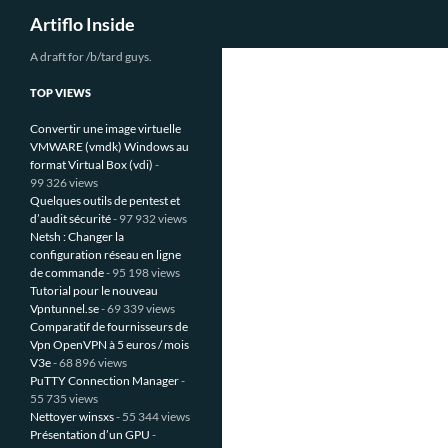
Recherche
Artiflo Inside
Aller
A draft for /b/tard guys.
au
TOP VIEWS
contenu
Convertir une image virtuelle
VMWARE (vmdk) Windows au
format Virtual Box (vdi)
-
99 326 views
Quelques outils de pentest et
d’audit sécurité
- 97 932 views
Netsh : Changer la
configuration réseau en ligne
de commande
- 95 198 views
Tutorial pour le nouveau
Vpntunnel.se
- 69 339 views
Comparatif de fournisseurs de
Vpn OpenVPN à 5 euros / mois
V3e
- 68 896 views
PuTTY Connection Manager
-
55 735 views
Nettoyer winsxs
- 55 344 views
Présentation d’un GPU
-