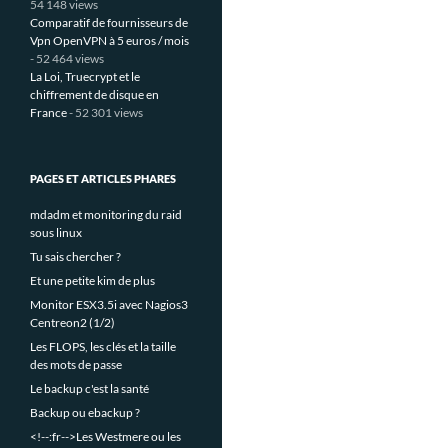
54 148 views
Comparatif de fournisseurs de
Vpn OpenVPN à 5 euros / mois
- 52 464 views
La Loi, Truecrypt et le
chiffrement de disque en
France
- 52 301 views
PAGES ET ARTICLES PHARES
mdadm et monitoring du raid
sous linux
Tu sais chercher ?
Et une petite kim de plus
Monitor ESX3.5i avec Nagios3
Centreon2 (1/2)
Les FLOPS, les clés et la taille
des mots de passe
Le backup c'est la santé
Backup ou ebackup ?
<!--:fr-->Les Westmere ou les