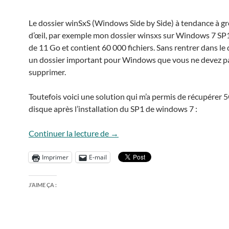
Le dossier winSxS (Windows Side by Side) à tendance à gr
d’œil, par exemple mon dossier winsxs sur Windows 7 SP1
de 11 Go et contient 60 000 fichiers. Sans rentrer dans le d
un dossier important pour Windows que vous ne devez pa
supprimer.
Toutefois voici une solution qui m’a permis de récupérer 
disque après l’installation du SP1 de windows 7 :
Nettoyer winsxs
Continuer la lecture de
→
Imprimer
E-mail
J’AIME ÇA :