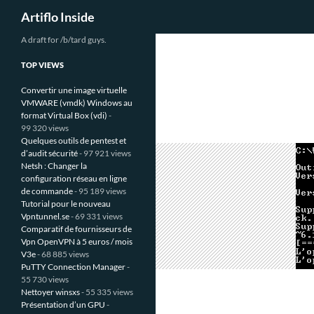
Recherche
Artiflo Inside
Aller
A draft for /b/tard guys.
au
TOP VIEWS
contenu
Convertir une image virtuelle
VMWARE (vmdk) Windows au
format Virtual Box (vdi)
-
99 320 views
Quelques outils de pentest et
d’audit sécurité
- 97 921 views
Netsh : Changer la
configuration réseau en ligne
de commande
- 95 189 views
Tutorial pour le nouveau
Vpntunnel.se
- 69 331 views
Comparatif de fournisseurs de
Vpn OpenVPN à 5 euros / mois
V3e
- 68 885 views
PuTTY Connection Manager
-
55 730 views
Nettoyer winsxs
- 55 335 views
Présentation d’un GPU
-