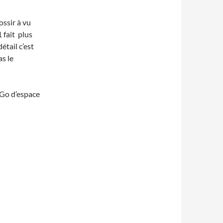
ossir à vu
 fait plus
étail c’est
s le
5Go d’espace