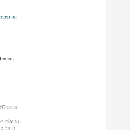
çons que
ctement
#Dossier
on réseau
p de la