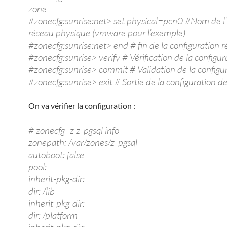
zone
#zonecfg:sunrise:net> set physical=pcn0 #Nom de l
réseau physique (vmware pour l’exemple)
#zonecfg:sunrise:net> end # fin de la configuration 
#zonecfg:sunrise> verify # Vérification de la configur
#zonecfg:sunrise> commit # Validation de la configu
#zonecfg:sunrise> exit # Sortie de la configuration d
On va vérifier la configuration :
# zonecfg -z z_pgsql info
zonepath: /var/zones/z_pgsql
autoboot: false
pool:
inherit-pkg-dir:
dir: /lib
inherit-pkg-dir:
dir: /platform