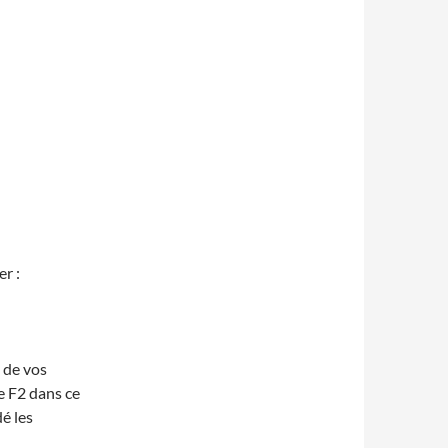
.
r :
n de vos
le F2 dans ce
é les