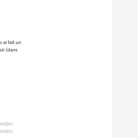
 ai fait un
sir (dans
endns
endns