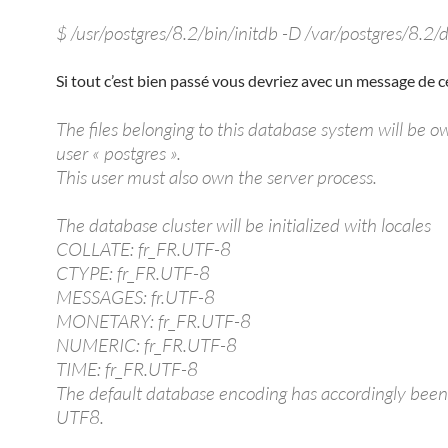
$ /usr/postgres/8.2/bin/initdb -D /var/postgres/8.2/
Si tout c’est bien passé vous devriez avec un message de ce
The files belonging to this database system will be 
user « postgres ».
This user must also own the server process.
The database cluster will be initialized with locales
COLLATE: fr_FR.UTF-8
CTYPE: fr_FR.UTF-8
MESSAGES: fr.UTF-8
MONETARY: fr_FR.UTF-8
NUMERIC: fr_FR.UTF-8
TIME: fr_FR.UTF-8
The default database encoding has accordingly been 
UTF8.