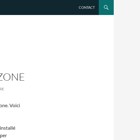
CONTACT
 ZONE
RE
one. Voici
installé
oper