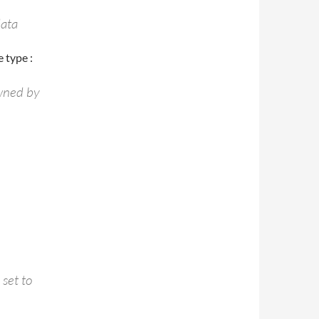
data
 type :
owned by
set to