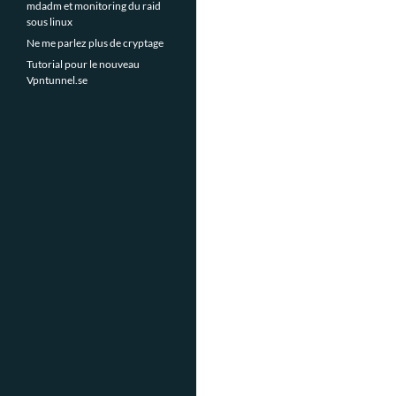
mdadm et monitoring du raid
sous linux
Ne me parlez plus de cryptage
Tutorial pour le nouveau
Vpntunnel.se