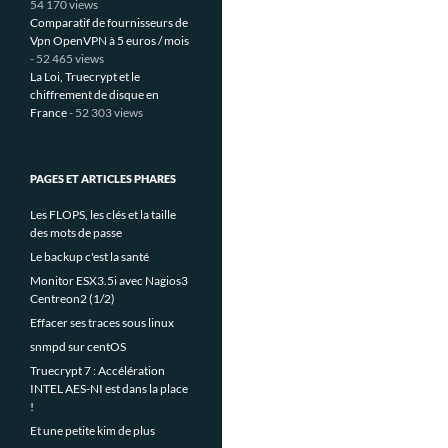
54 170 views
Comparatif de fournisseurs de
Vpn OpenVPN à 5 euros / mois
- 52 465 views
La Loi, Truecrypt et le
chiffrement de disque en
France
- 52 303 views
PAGES ET ARTICLES PHARES
Les FLOPS, les clés et la taille
des mots de passe
Le backup c'est la santé
Monitor ESX3.5i avec Nagios3
Centreon2 (1/2)
Effacer ses traces sous linux
snmpd sur centOS
Truecrypt 7 : Accélération
INTEL AES-NI est dans la place
!
Et une petite kim de plus