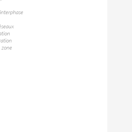
’interphase
réseaux
ation
ration
e zone