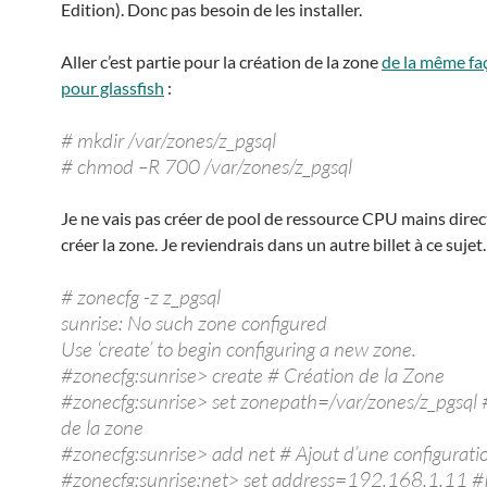
Edition). Donc pas besoin de les installer.
Aller c’est partie pour la création de la zone
de la même fa
pour glassfish
:
# mkdir /var/zones/z_pgsql
# chmod –R 700 /var/zones/z_pgsql
Je ne vais pas créer de pool de ressource CPU mains dire
créer la zone. Je reviendrais dans un autre billet à ce sujet.
# zonecfg -z z_pgsql
sunrise: No such zone configured
Use ‘create’ to begin configuring a new zone.
#zonecfg:sunrise> create # Création de la Zone
#zonecfg:sunrise> set zonepath=/var/zones/z_pgsql 
de la zone
#zonecfg:sunrise> add net # Ajout d’une configurati
#zonecfg:sunrise:net> set address=192.168.1.11 #I