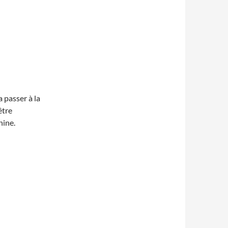
 passer à la
être
hine.