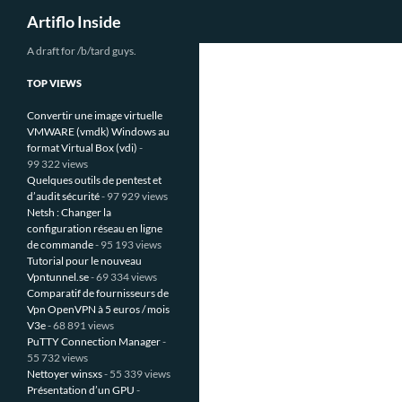
Recherche
Artiflo Inside
Aller
A draft for /b/tard guys.
au
TOP VIEWS
contenu
Convertir une image virtuelle
VMWARE (vmdk) Windows au
format Virtual Box (vdi)
-
99 322 views
Quelques outils de pentest et
d’audit sécurité
- 97 929 views
Netsh : Changer la
configuration réseau en ligne
de commande
- 95 193 views
Tutorial pour le nouveau
Vpntunnel.se
- 69 334 views
Comparatif de fournisseurs de
Vpn OpenVPN à 5 euros / mois
V3e
- 68 891 views
PuTTY Connection Manager
-
55 732 views
Nettoyer winsxs
- 55 339 views
Présentation d’un GPU
-