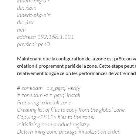
inherit-pkg-dir:
dir: /sbin
inherit-pkg-dir:
dir: /usr
net:
address: 192.168.1.121
physical: pcn0
Maintenant que la configuration de la zone est prête on va
création à proprement parlé de la zone. Cette étape peut 
relativement longue celon les performances de votre mac
# zoneadm –z z_pgsql verify
# zoneadm -z z_pgsql install
Preparing to install zone .
Creating list of files to copy from the global zone.
Copying <2812> files to the zone.
Initializing zone product registry.
Determining zone package initialization order.