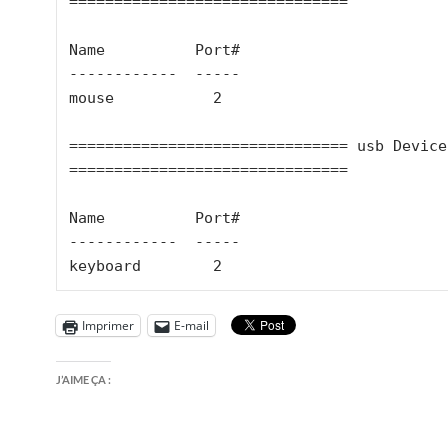
===============================

Name          Port#

------------  -----

mouse           2

=============================== usb Devices
===============================

Name          Port#

------------  -----

keyboard        2
Imprimer
E-mail
J’AIME ÇA :