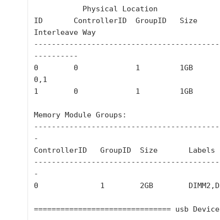
           Physical Location

ID       ControllerID  GroupID   Size       
Interleave Way

------------------------------------------
----------

0        0             1         1GB             
0,1

1        0             1         1GB

Memory Module Groups:

------------------------------------------
-

ControllerID   GroupID  Size       Labels

------------------------------------------
-

0              1        2GB        DIMM2,DI
=============================== usb Devices