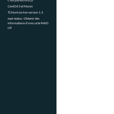
C'est pas encore ça.
CentOS 5 et Munin
TCHunt sort en version 1.3
mpt-status : Obtenir des
informations d'une carte RAID
LSI