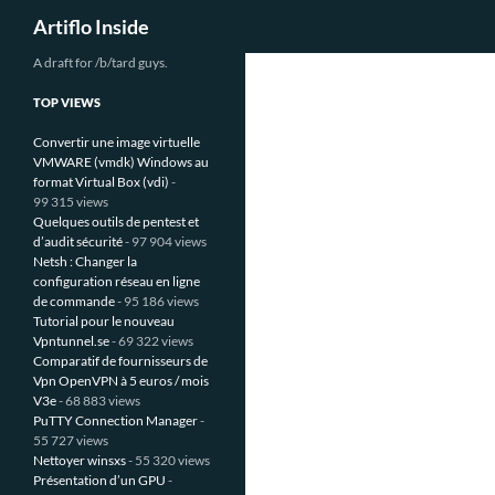
Recherche
Artiflo Inside
Aller
A draft for /b/tard guys.
au
TOP VIEWS
contenu
Convertir une image virtuelle
VMWARE (vmdk) Windows au
format Virtual Box (vdi)
-
99 315 views
Quelques outils de pentest et
d’audit sécurité
- 97 904 views
Netsh : Changer la
configuration réseau en ligne
de commande
- 95 186 views
Tutorial pour le nouveau
Vpntunnel.se
- 69 322 views
Comparatif de fournisseurs de
Vpn OpenVPN à 5 euros / mois
V3e
- 68 883 views
PuTTY Connection Manager
-
55 727 views
Nettoyer winsxs
- 55 320 views
Présentation d’un GPU
-