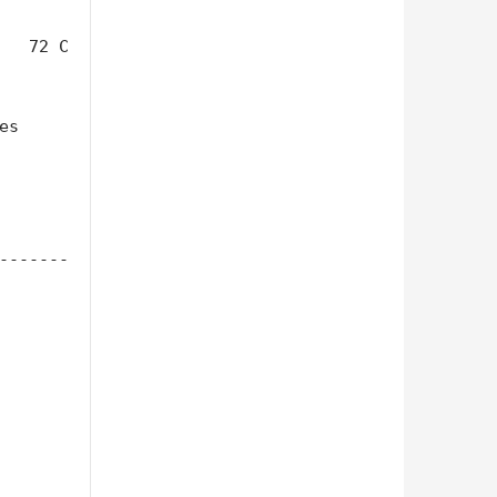
s 
-------