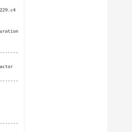
uration 
-------
ctor  
-------
-------