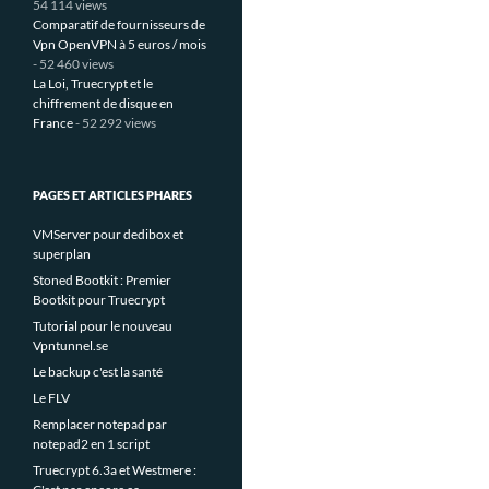
54 114 views
Comparatif de fournisseurs de
Vpn OpenVPN à 5 euros / mois
- 52 460 views
La Loi, Truecrypt et le
chiffrement de disque en
France
- 52 292 views
PAGES ET ARTICLES PHARES
VMServer pour dedibox et
superplan
Stoned Bootkit : Premier
Bootkit pour Truecrypt
Tutorial pour le nouveau
Vpntunnel.se
Le backup c'est la santé
Le FLV
Remplacer notepad par
notepad2 en 1 script
Truecrypt 6.3a et Westmere :