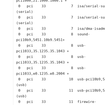
pci1000,21.1000.1000.1 +

 0   pci    33            7  isa/serial-su16550 
(serial)

 0   pci    33            7  isa/serial-su16550 
(serial)

 0   pci    33            7  isa/dma-isadma (dma)

 0   pci    33            8  sound-
pci10b9,5451.10b9.5451+

 0   pci    33            8  usb-
pci1033,35.1235.35.1043 +

 0   pci    33            8  usb-
pci1033,35.1235.35.1043 +

 0   pci    33            8  usb-
pci1033,e0.1235.e0.2004 +

 0   pci    33           10  usb-pci10b9,5237.3 
(usb)

 0   pci    33           11  usb-pci10b9,5237.3 
(usb)

 0   pci    33           11  firewire-