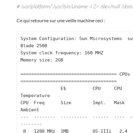
# /usr/platform/`/usr/bin/uname -i 2> /dev/null`/sbin
Ce qui retourne sur une veille machine ceci :
System Configuration: Sun Microsystems  su
Blade 2500

System clock frequency: 160 MHZ

Memory size: 2GB

==================================== CPUs 
====================================

               E$          CPU     CPU       
Temperature

CPU  Freq      Size        Impl.   Mask     D
Ambient

---  --------  ----------  ------  ----  --
--------

 0   1280 MHz  1MB         US-IIIi   2.4     66 C      