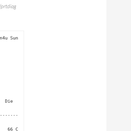
/prtdiag
n4u Sun 
ie    
------  