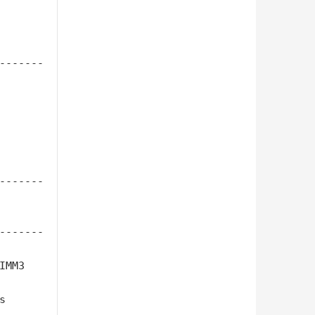
-------
-------
-------
MM3

 