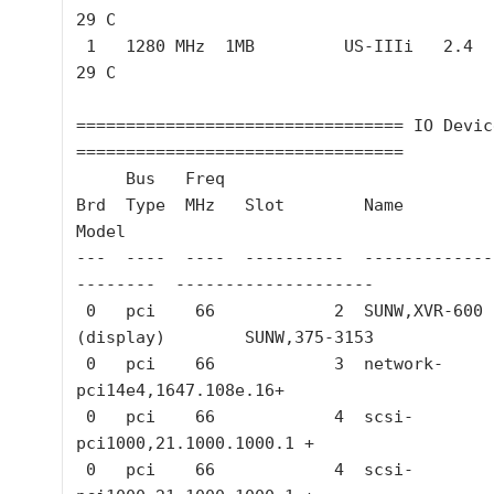
29 C

 1   1280 MHz  1MB         US-IIIi   2.4     72 C      
29 C

================================= IO Device
=================================

     Bus   Freq

Brd  Type  MHz   Slot        Name                          
Model

---  ----  ----  ----------  -------------
--------  --------------------

 0   pci    66            2  SUNW,XVR-600 
(display)        SUNW,375-3153

 0   pci    66            3  network-
pci14e4,1647.108e.16+

 0   pci    66            4  scsi-
pci1000,21.1000.1000.1 +

 0   pci    66            4  scsi-