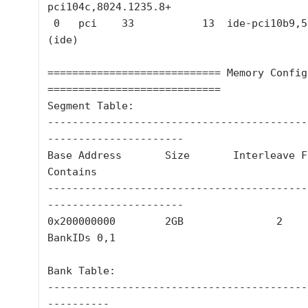
pci104c,8024.1235.8+

 0   pci    33           13  ide-pci10b9,5229.c4 
(ide)

============================ Memory Config
============================

Segment Table:

------------------------------------------
----------------------

Base Address       Size       Interleave Fa
Contains

------------------------------------------
----------------------

0x200000000        2GB               2           
BankIDs 0,1

Bank Table:

------------------------------------------
----------
