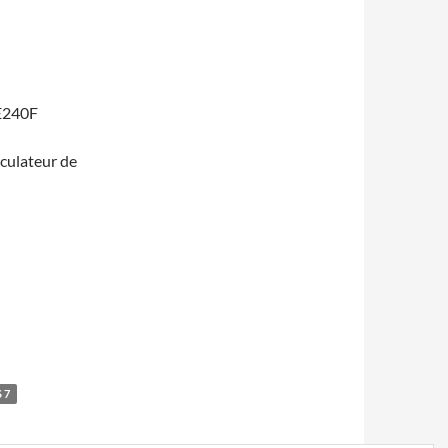
E240F
culateur de
 7