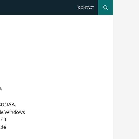
CONTACT
E
 MSDNAA.
e de Windows
etit
 de