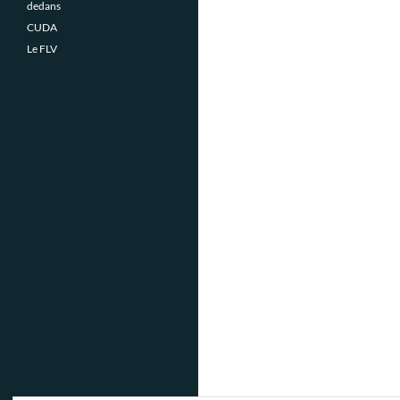
dedans
CUDA
Le FLV