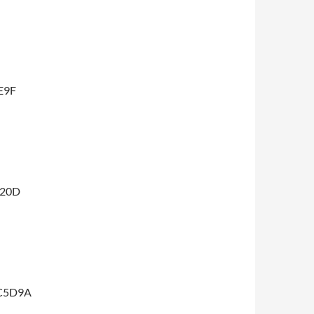
E9F
020D
C5D9A