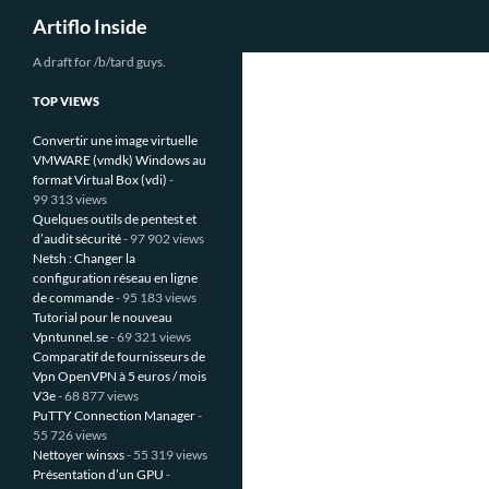
Recherche
Artiflo Inside
Aller
A draft for /b/tard guys.
au
TOP VIEWS
contenu
Convertir une image virtuelle
VMWARE (vmdk) Windows au
format Virtual Box (vdi)
-
99 313 views
Quelques outils de pentest et
d’audit sécurité
- 97 902 views
Netsh : Changer la
configuration réseau en ligne
de commande
- 95 183 views
Tutorial pour le nouveau
Vpntunnel.se
- 69 321 views
Comparatif de fournisseurs de
Vpn OpenVPN à 5 euros / mois
V3e
- 68 877 views
PuTTY Connection Manager
-
55 726 views
Nettoyer winsxs
- 55 319 views
Présentation d’un GPU
-