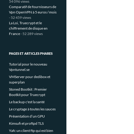
54 096 views
Comparatif de fournisseurs de
Vpn OpenVPN à 5 euros / mois
- 52 459 views
La Loi, Truecrypt et le
chiffrement de disque en
France
- 52 289 views
PAGES ET ARTICLES PHARES
Tutorial pour le nouveau
Vpntunnel.se
VMServer pour dedibox et
superplan
Stoned Bootkit : Premier
Bootkit pour Truecrypt
Le backup c'est la santé
Le cryptage à toutes les sauces
Présentation d’un GPU
Kimsufi et proftpd TLS
Yafc un client ftp qui est bien