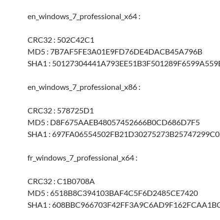
en_windows_7_professional_x64 :
CRC32 : 502C42C1
MD5 : 7B7AF5FE3A01E9FD76DE4DACB45A796B
SHA1 : 50127304441A793EE51B3F501289F6599A559
en_windows_7_professional_x86 :
CRC32 : 578725D1
MD5 : D8F675AAEB48057452666B0CD686D7F5
SHA1 : 697FA06554502FB21D30275273B25747299C
fr_windows_7_professional_x64 :
CRC32 : C1B0708A
MD5 : 6518B8C394103BAF4C5F6D2485CE7420
SHA1 : 608BBC966703F42FF3A9C6AD9F162FCAA1B