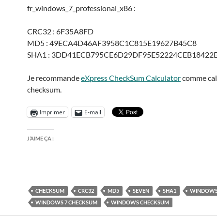
fr_windows_7_professional_x86 :
CRC32 : 6F35A8FD
MD5 : 49ECA4D46AF3958C1C815E19627B45C8
SHA1 : 3DD41ECB795CE6D29DF95E52224CEB18422
Je recommande
eXpress CheckSum Calculator
comme cal
checksum.
Imprimer
E-mail
J’AIME ÇA :
CHECKSUM
CRC32
MD5
SEVEN
SHA1
WINDOWS
WINDOWS 7 CHECKSUM
WINDOWS CHECKSUM