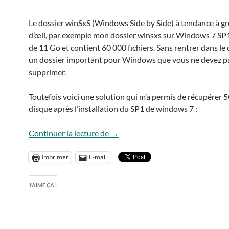
Le dossier winSxS (Windows Side by Side) à tendance à gr
d’œil, par exemple mon dossier winsxs sur Windows 7 SP1
de 11 Go et contient 60 000 fichiers. Sans rentrer dans le d
un dossier important pour Windows que vous ne devez pa
supprimer.
Toutefois voici une solution qui m’a permis de récupérer 
disque après l’installation du SP1 de windows 7 :
Nettoyer winsxs
Continuer la lecture de
→
Imprimer
E-mail
J’AIME ÇA :