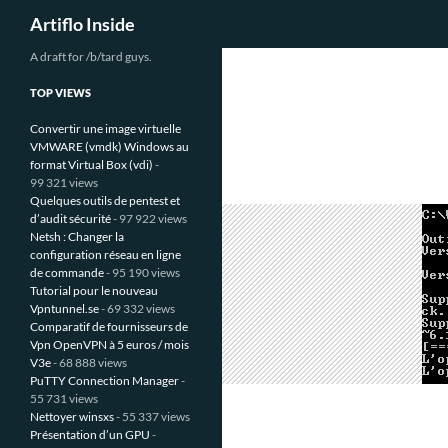
Recherche
Artiflo Inside
Aller
A draft for /b/tard guys.
au
TOP VIEWS
contenu
Convertir une image virtuelle
VMWARE (vmdk) Windows au
format Virtual Box (vdi)
-
99 321 views
Quelques outils de pentest et
d’audit sécurité
- 97 922 views
Netsh : Changer la
configuration réseau en ligne
de commande
- 95 190 views
Tutorial pour le nouveau
Vpntunnel.se
- 69 332 views
Comparatif de fournisseurs de
Vpn OpenVPN à 5 euros / mois
V3e
- 68 888 views
PuTTY Connection Manager
-
55 731 views
Nettoyer winsxs
- 55 337 views
Présentation d’un GPU
-