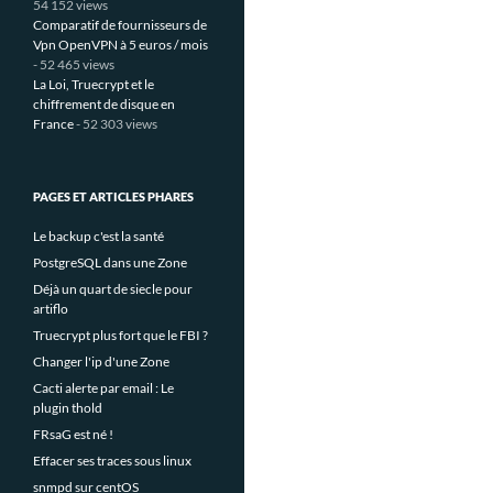
54 152 views
Comparatif de fournisseurs de
Vpn OpenVPN à 5 euros / mois
- 52 465 views
La Loi, Truecrypt et le
chiffrement de disque en
France
- 52 303 views
PAGES ET ARTICLES PHARES
Le backup c'est la santé
PostgreSQL dans une Zone
Déjà un quart de siecle pour
artiflo
Truecrypt plus fort que le FBI ?
Changer l'ip d'une Zone
Cacti alerte par email : Le
plugin thold
FRsaG est né !
Effacer ses traces sous linux
snmpd sur centOS