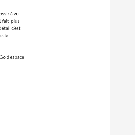
ossir à vu
 fait plus
étail c’est
s le
5Go d’espace