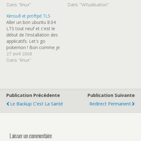
le même serveur qui les
Dans "linux"
IP Install Xen # apt-get
Dans "Virtualisation"
gère tous. Donc les DNS
install xen-linux-system-
Kimsufi et proftpd TLS
seront gérer par OVH et
2.6.18-4-xen-686 xen-tools
Aller un bon ubuntu 8.04
les mail par google avec…
libc6-xen xen-hypervisor-
LTS tout neuf et c'est le
3.0.3-1-i386-pae xen-linux-
début de l'installation des
system-2.6.18-4-xen-
applicatifs. Let's go
vserver-686 bridge-utils #
pokemon ! Bon comme je
reboot # mkdir /home/xen
suis pas demi-geek on va
27 avril 2008
Setup #nano /etc/xen-
mettre du bon TLS avec le
Dans "linux"
tools/xen-tools.conf dir =
proftpd pour eviter que
/home/xen dist = etch
des kikoolol récupere mes
mirror =
login/pass ftp. Alors dans
http://mirror.ovh.net/ftp.de
la première partie on…
bian.org/debian…
Publication Précédente
Publication Suivante
Le Backup C'est La Santé
Redirect Permanent
Laisser un commentaire