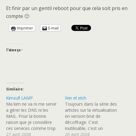
Et finir par un gentil reboot pour que cela soit pris en
compte 🙂
Imprimer
E-mail
J’aime ça :
Similaire
Kimsufi LAMP
Xen et etch
Ma kim ne va ni me servir
Toujours dans la série des
a gérer les DNS ni les
articles sur la virtualisation
MAIL. Pour la bonne
en version brut de
raison que je considère
décoffrage. C'est
ces services comme trop
inutilisable, c'est un
sensible pour que ce soit
27 avril 2008
brouillon publique. aliasing
20 avril 2008