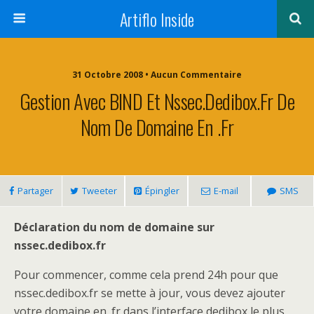
Artiflo Inside
31 Octobre 2008 • Aucun Commentaire
Gestion Avec BIND Et Nssec.dedibox.fr De
Nom De Domaine En .fr
Partager
Tweeter
Épingler
E-mail
SMS
Déclaration du nom de domaine sur
nssec.dedibox.fr
Pour commencer, comme cela prend 24h pour que
nssec.dedibox.fr se mette à jour, vous devez ajouter
votre domaine en .fr dans l’interface dedibox le plus