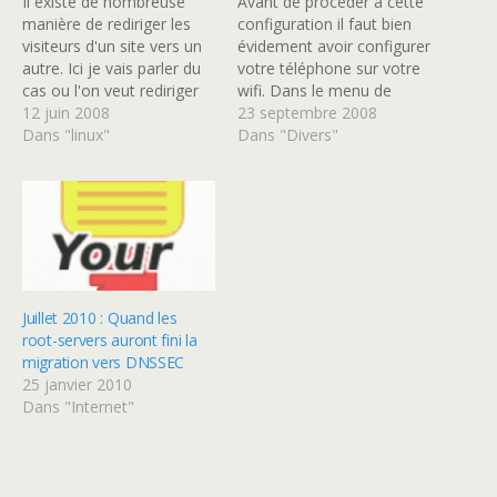
Il existe de nombreuse
Avant de procéder à cette
manière de rediriger les
configuration il faut bien
visiteurs d'un site vers un
évidement avoir configurer
autre. Ici je vais parler du
votre téléphone sur votre
cas ou l'on veut rediriger
wifi. Dans le menu de
les visiteurs provenant
12 juin 2008
configuration, choisissez
23 septembre 2008
d'un nom de domaine
Dans "linux"
paramètres > connexion >
Dans "Divers"
donné vers une page d'un
paramètres SIP. Cliquez
autre nom de domaine et
sur Option > Nouveau
bien sur sans utiliser de
mode SIP. Ensuite : Nom
Frame. Je veux que…
du mode : Free Mode du
service : IETF Point
d'accès…
Juillet 2010 : Quand les
root-servers auront fini la
migration vers DNSSEC
25 janvier 2010
Dans "Internet"