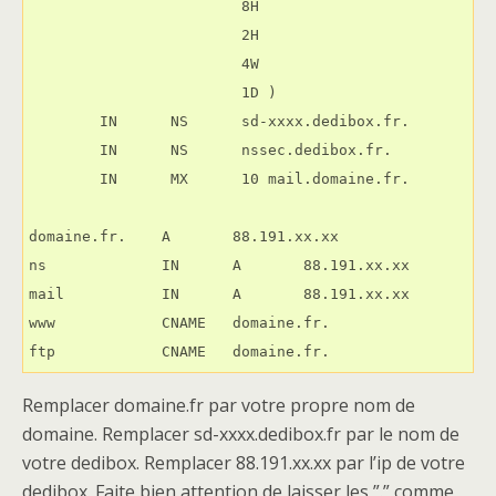
                        8H

                        2H

                        4W

                        1D )

        IN      NS      sd-xxxx.dedibox.fr.

        IN      NS      nssec.dedibox.fr.

        IN      MX      10 mail.domaine.fr.

domaine.fr.    A       88.191.xx.xx

ns             IN      A       88.191.xx.xx

mail           IN      A       88.191.xx.xx

www            CNAME   domaine.fr.

ftp            CNAME   domaine.fr.
Remplacer domaine.fr par votre propre nom de
domaine. Remplacer sd-xxxx.dedibox.fr par le nom de
votre dedibox. Remplacer 88.191.xx.xx par l’ip de votre
dedibox. Faite bien attention de laisser les ”.” comme