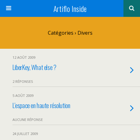
Artiflo Inside
Catégories ›
Divers
12 AOÛT 2009
LiberKey, What else ?
2 RÉPONSES
5 AOÛT 2009
L’espace en haute résolution
AUCUNE RÉPONSE
24 JUILLET 2009