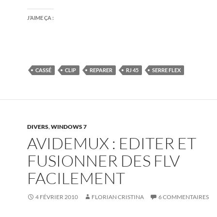
J’AIME ÇA :
CASSÉ
CLIP
REPARER
RJ 45
SERRE FLEX
DIVERS
,
WINDOWS 7
AVIDEMUX : EDITER ET
FUSIONNER DES FLV
FACILEMENT
4 FÉVRIER 2010
FLORIAN CRISTINA
6 COMMENTAIRES