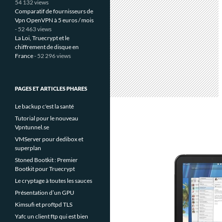
54 132 views
Comparatif de fournisseurs de
Vpn OpenVPN à 5 euros / mois
- 52 463 views
La Loi, Truecrypt et le
chiffrement de disque en
France
- 52 296 views
PAGES ET ARTICLES PHARES
Le backup c'est la santé
Tutorial pour le nouveau
Vpntunnel.se
VMServer pour dedibox et
superplan
Stoned Bootkit : Premier
Bootkit pour Truecrypt
Le cryptage à toutes les sauces
Présentation d’un GPU
Kimsufi et proftpd TLS
Yafc un client ftp qui est bien