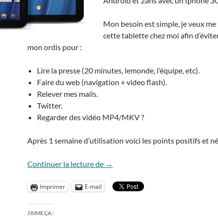
Android et 2ans avec un Iphone 3
Mon besoin est simple, je veux me 
cette tablette chez moi afin d’évite
mon ordis pour :
Lire la presse (20 minutes, lemonde, l’équipe, etc).
Faire du web (navigation + video flash).
Relever mes mails.
Twitter.
Regarder des vidéo MP4/MKV ?
Après 1 semaine d’utilisation voici les points positifs et né
Avis sur HP Touchpad
Continuer la lecture de
→
Imprimer
E-mail
J’AIME ÇA :