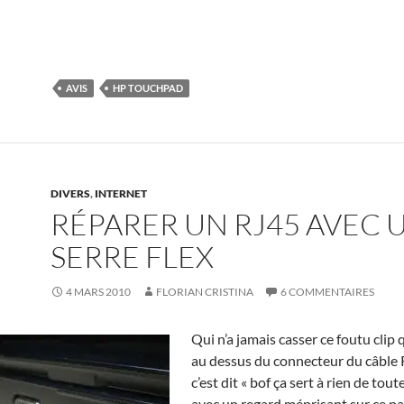
AVIS
HP TOUCHPAD
DIVERS
,
INTERNET
RÉPARER UN RJ45 AVEC 
SERRE FLEX
4 MARS 2010
FLORIAN CRISTINA
6 COMMENTAIRES
Qui n’a jamais casser ce foutu clip 
au dessus du connecteur du câble 
c’est dit « bof ça sert à rien de tou
avec un regard méprisant sur ce p