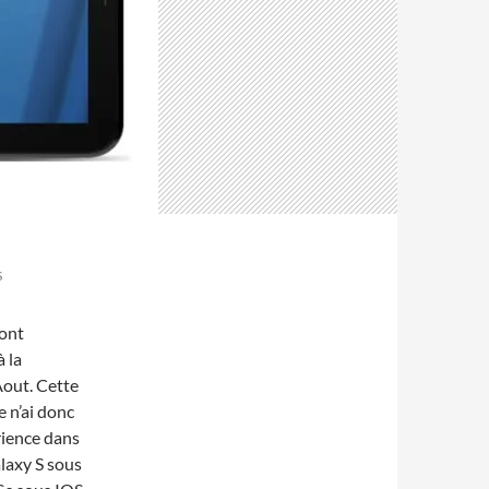
S
sont
 la
Aout. Cette
e n’ai donc
rience dans
laxy S sous