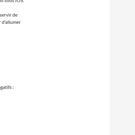
Gs sous IOS.
servir de
r d’allumer
gatifs :