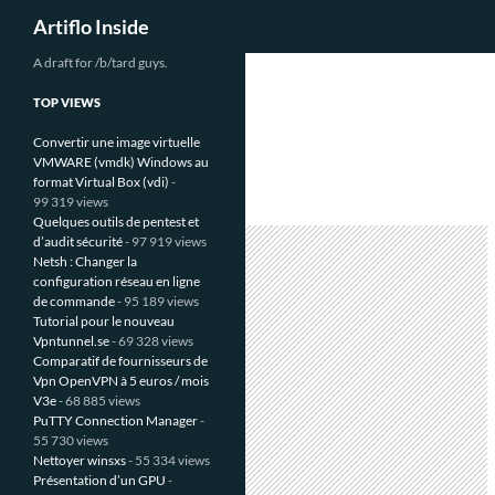
Recherche
Artiflo Inside
Aller
A draft for /b/tard guys.
au
TOP VIEWS
contenu
Convertir une image virtuelle
VMWARE (vmdk) Windows au
format Virtual Box (vdi)
-
99 319 views
Quelques outils de pentest et
d’audit sécurité
- 97 919 views
Netsh : Changer la
configuration réseau en ligne
de commande
- 95 189 views
Tutorial pour le nouveau
Vpntunnel.se
- 69 328 views
Comparatif de fournisseurs de
Vpn OpenVPN à 5 euros / mois
V3e
- 68 885 views
PuTTY Connection Manager
-
55 730 views
Nettoyer winsxs
- 55 334 views
Présentation d’un GPU
-