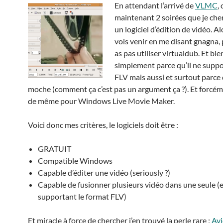
En attendant l’arrivé de
VLMC
, 
maintenant 2 soirées que je che
un logiciel d’édition de vidéo. Al
vois venir en me disant gnagna,
as pas utiliser virtualdub. Et bie
simplement parce qu’il ne suppo
FLV mais aussi et surtout parce q
moche (comment ça c’est pas un argument ça ?). Et forcéme
de même pour Windows Live Movie Maker.
Voici donc mes critères, le logiciels doit être :
GRATUIT
Compatible Windows
Capable d’éditer une vidéo (seriously ?)
Capable de fusionner plusieurs vidéo dans une seule (
supportant le format FLV)
Et miracle à force de chercher j’en trouvé la perle rare :
Av