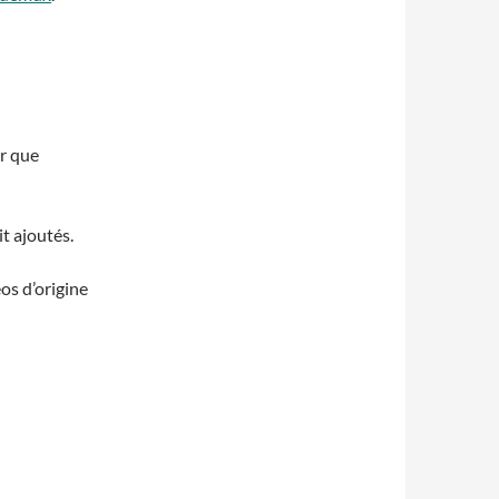
er que
it ajoutés.
os d’origine