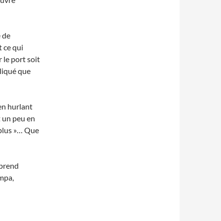
e de
 ce qui
 le port soit
pliqué que
 en hurlant
t un peu en
 plus »… Que
prend
mpa,