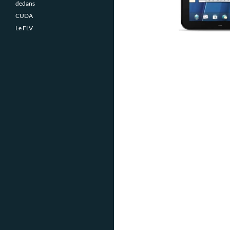
dedans
CUDA
Le FLV