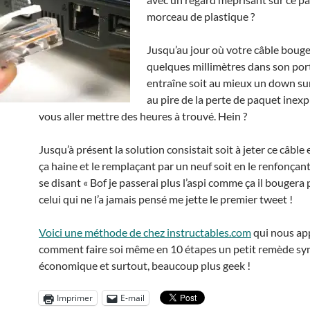
morceau de plastique ?
Jusqu’au jour où votre câble boug
quelques millimètres dans son port
entraîne soit au mieux un down sur
au pire de la perte de paquet inex
vous aller mettre des heures à trouvé. Hein ?
Jusqu’à présent la solution consistait soit à jeter ce câble
ça haine et le remplaçant par un neuf soit en le renfonçan
se disant « Bof je passerai plus l’aspi comme ça il bougera
celui qui ne l’a jamais pensé me jette le premier tweet !
Voici une méthode de chez instructables.com
qui nous ap
comment faire soi même en 10 étapes un petit remède sy
économique et surtout, beaucoup plus geek !
Imprimer
E-mail