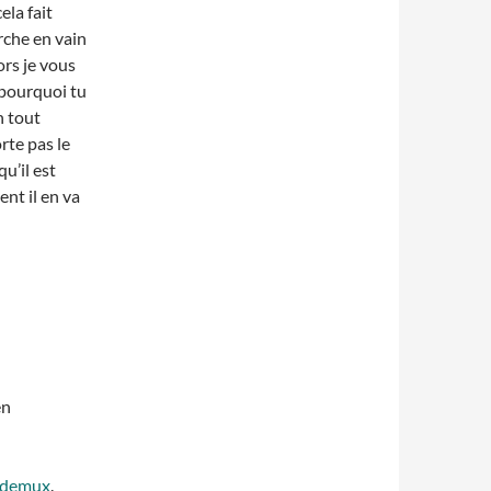
cela fait
rche en vain
ors je vous
 pourquoi tu
n tout
rte pas le
u’il est
nt il en va
en
idemux
.