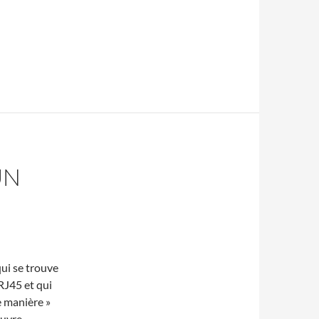
UN
qui se trouve
RJ45 et qui
te manière »
auvre