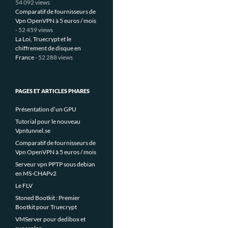
54 092 views
Comparatif de fournisseurs de
Vpn OpenVPN à 5 euros / mois
- 52 459 views
La Loi, Truecrypt et le
chiffrement de disque en
France
- 52 288 views
PAGES ET ARTICLES PHARES
Présentation d’un GPU
Tutorial pour le nouveau
Vpntunnel.se
Comparatif de fournisseurs de
Vpn OpenVPN à 5 euros / mois
Serveur vpn PPTP sous debian
en MS-CHAPv2
Le FLV
Stoned Bootkit : Premier
Bootkit pour Truecrypt
VMServer pour dedibox et