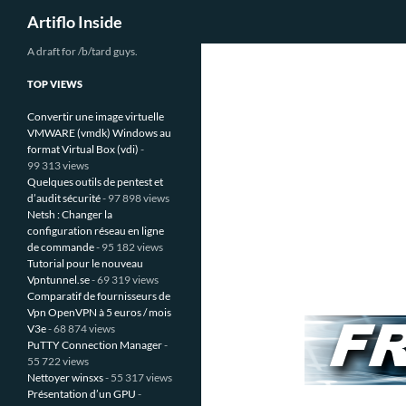
Recherche
Artiflo Inside
Aller
A draft for /b/tard guys.
au
TOP VIEWS
contenu
Convertir une image virtuelle
VMWARE (vmdk) Windows au
format Virtual Box (vdi)
-
99 313 views
Quelques outils de pentest et
d’audit sécurité
- 97 898 views
Netsh : Changer la
configuration réseau en ligne
de commande
- 95 182 views
Tutorial pour le nouveau
Vpntunnel.se
- 69 319 views
Comparatif de fournisseurs de
Vpn OpenVPN à 5 euros / mois
V3e
- 68 874 views
PuTTY Connection Manager
-
55 722 views
Nettoyer winsxs
- 55 317 views
Présentation d’un GPU
-