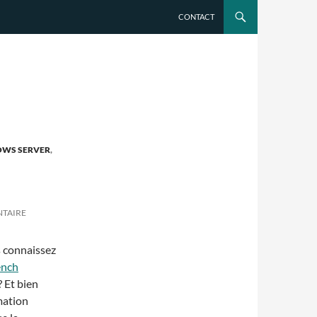
CONTACT
WS SERVER
,
NTAIRE
s connaissez
nch
? Et bien
mation