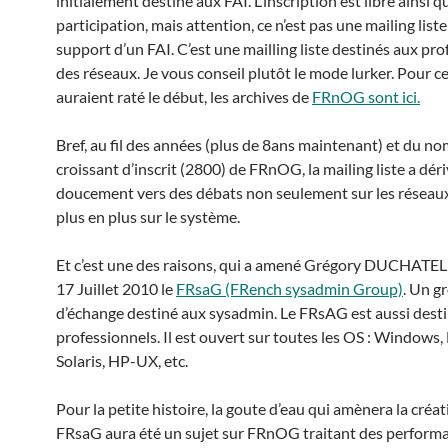
initialement destiné aux FAI. L’inscription est libre ainsi q
participation, mais attention, ce n’est pas une mailing list
support d’un FAI. C’est une mailling liste destinés aux pr
des réseaux. Je vous conseil plutôt le mode lurker. Pour c
auraient raté le début, les archives de
FRnOG sont ici.
Bref, au fil des années (plus de 8ans maintenant) et du n
croissant d’inscrit (2800) de FRnOG, la mailing liste a dér
doucement vers des débats non seulement sur les réseaux
plus en plus sur le système.
Et c’est une des raisons, qui a amené Grégory DUCHATELE
17 Juillet 2010 le
FRsaG (FRench sysadmin Group)
. Un g
d’échange destiné aux sysadmin. Le FRsAG est aussi dest
professionnels. Il est ouvert sur toutes les OS : Windows, 
Solaris, HP-UX, etc.
Pour la petite histoire, la goute d’eau qui amènera la créa
FRsaG aura été un sujet sur FRnOG traitant des perform