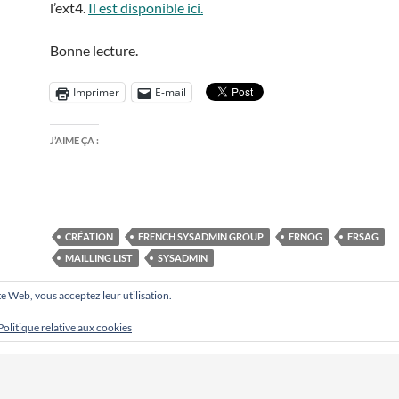
l’ext4.
Il est disponible ici.
Bonne lecture.
Imprimer
E-mail
J’AIME ÇA :
CRÉATION
FRENCH SYSADMIN GROUP
FRNOG
FRSAG
MAILLING LIST
SYSADMIN
site Web, vous acceptez leur utilisation.
Politique relative aux cookies