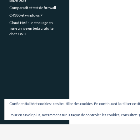
superplan
Comparatif et test de firewall
C4380 et windows 7
Cloud NAS : Le stockage en
ligne arrive en beta gratuite
chez OVH.
Confidentialité et cookies : ce site utilise des cookies. En continuant à utiliser ce 
Pour en savoir plus, notamment sur la façon de contrôler les cookies, consultez :