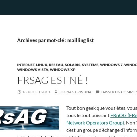
Archives par mot-clé : mailling list
INTERNET
,
LINUX
,
RÉSEAU
,
SOLARIS
,
SYSTÈME
,
WINDOWS 7
,
WINDO
WINDOWS VISTA
,
WINDOWS XP
FRSAG EST NÉ !
18 JUILLET 2010
FLORIAN CRISTINA
LAISSER UN COMME
Tout bon geek que vous êtes, vou
tous le tout puissant
FRnOG (FRe
Network Operators Group)
. Non 
c’est un groupe d’échange d’infor