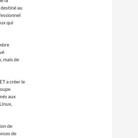
ue la
e destiné au
ofessionnel
eux qui
ombre
ivé
, mais de
T a créer le
roupe
inés aux
Linux,
tion de
ances de