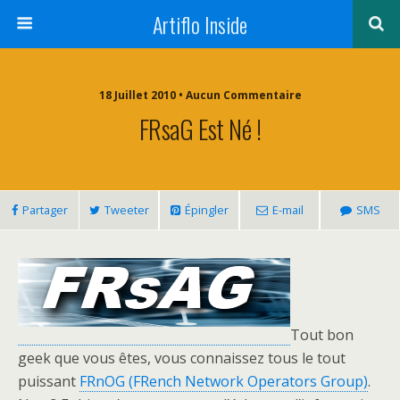
Artiflo Inside
18 Juillet 2010 • Aucun Commentaire
FRsaG Est Né !
Partager
Tweeter
Épingler
E-mail
SMS
Tout bon
geek que vous êtes, vous connaissez tous le tout
puissant
FRnOG (FRench Network Operators Group)
.