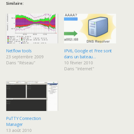
Similaire
Netflow tools
IPV6, Google et Free sont
23 septembre 2009
dans un bateau…
Dans "Réseau"
10 février 2010
Dans "Internet"
PuTTY Connection
Manager
13 août 2010