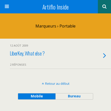
Artiflo Inside
Marqueurs › Portable
12 AOÛT 2009
LiberKey, What else ?
2 RÉPONSES
Retour au début
Mobile
Bureau