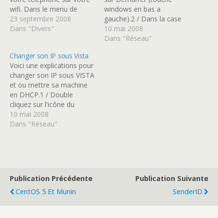
wifi. Dans le menu de
windows en bas a
configuration, choisissez
23 septembre 2008
gauche).2 / Dans la case
paramètres > connexion >
Dans "Divers"
blanche "Rechercher"
10 mai 2008
paramètres SIP. Cliquez
tapez au clavier "cmd"
Dans "Réseau"
sur Option > Nouveau
(sans les "") puis appuyer
Changer son IP sous Vista
mode SIP. Ensuite : Nom
sur la touche entrer.3 /
Voici une explications pour
du mode : Free Mode du
Dans la fenêtre de
changer son IP sous VISTA
service : IETF Point
console (noir) taper au
et ou mettre sa machine
d'accès…
clavier "ipconfig /all" (sans
en DHCP.1 / Double
les…
cliquez sur l'icône du
réseau en bas à gauche.2 /
10 mai 2008
Cliquez sur Centre réseau
Dans "Réseau"
et partage3 / Cliquez sur
Gérer les connexion
Réseau4 / Double cliquez
sur Connexion réseau
sans fil (si…
Publication Précédente
Publication Suivante
CentOS 5 Et Munin
SenderID