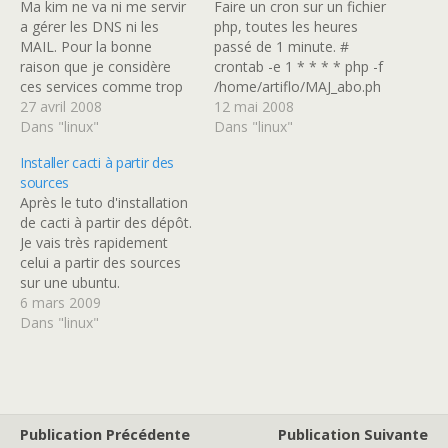
Ma kim ne va ni me servir
Faire un cron sur un fichier
a gérer les DNS ni les
php, toutes les heures
MAIL. Pour la bonne
passé de 1 minute. #
raison que je considère
crontab -e 1 * * * * php -f
ces services comme trop
/home/artiflo/MAJ_abo.ph
sensible pour que ce soit
27 avril 2008
p
12 mai 2008
le même serveur qui les
Dans "linux"
Dans "linux"
gère tous. Donc les DNS
Installer cacti à partir des
seront gérer par OVH et
sources
les mail par google avec…
Après le tuto d'installation
de cacti à partir des dépôt.
Je vais très rapidement
celui a partir des sources
sur une ubuntu.
Télécharger la dernière
6 mars 2009
version de cacti # wget
Dans "linux"
http://www.cacti.net/downl
oads/cacti-0.8.7d.tar.gz
Installer les dépendances
(dont un LAMP) # apt-get
install apache2 libapache2-
Publication Précédente
Publication Suivante
mod-php5 php5 php5-cli