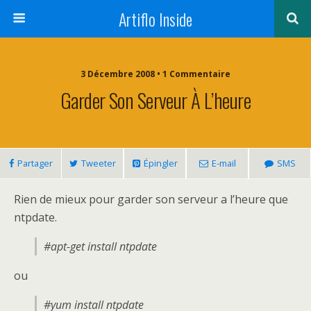
Artiflo Inside
3 Décembre 2008 • 1 Commentaire
Garder Son Serveur À L’heure
Partager
Tweeter
Épingler
E-mail
SMS
Rien de mieux pour garder son serveur a l’heure que
ntpdate.
#apt-get install ntpdate
ou
#yum install ntpdate