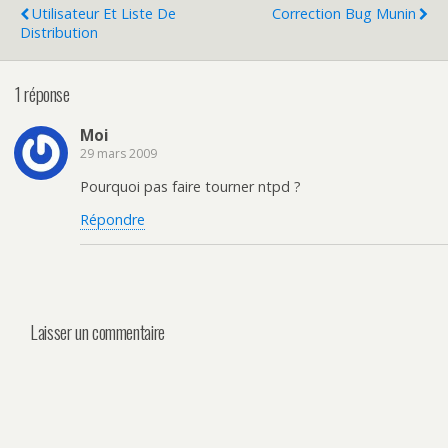
Utilisateur Et Liste De
Correction Bug Munin
php5-mysql php5-gd php5-
Distribution
snmp mysql-client mysql-
server libmysqlclient15-
dev…
1 réponse
Moi
29 mars 2009
Pourquoi pas faire tourner ntpd ?
Répondre
Laisser un commentaire