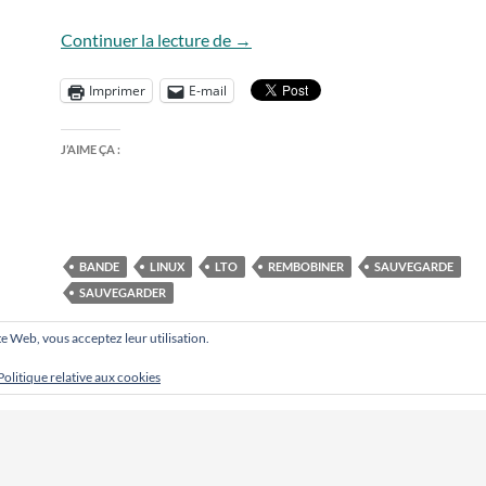
Gerer des bandes LTO sous linux
Continuer la lecture de
→
Imprimer
E-mail
J’AIME ÇA :
BANDE
LINUX
LTO
REMBOBINER
SAUVEGARDE
SAUVEGARDER
site Web, vous acceptez leur utilisation.
Politique relative aux cookies