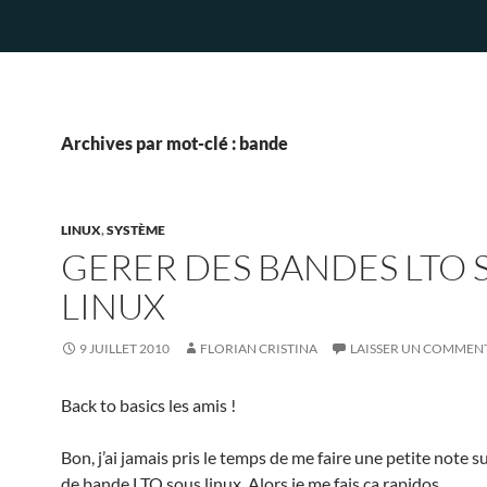
Archives par mot-clé : bande
LINUX
,
SYSTÈME
GERER DES BANDES LTO 
LINUX
9 JUILLET 2010
FLORIAN CRISTINA
LAISSER UN COMMEN
Back to basics les amis !
Bon, j’ai jamais pris le temps de me faire une petite note su
de bande LTO sous linux. Alors je me fais ça rapidos.