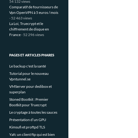
54 132 views
Comparatif de fournisseurs de
Vpn OpenVPN à 5 euros / mois
- 52 463 views
La Loi, Truecrypt et le
chiffrement de disque en
France
- 52 296 views
PAGES ET ARTICLES PHARES
Le backup c'est la santé
Tutorial pour le nouveau
Vpntunnel.se
VMServer pour dedibox et
superplan
Stoned Bootkit : Premier
Bootkit pour Truecrypt
Le cryptage à toutes les sauces
Présentation d’un GPU
Kimsufi et proftpd TLS
Yafc un client ftp qui est bien