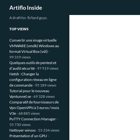
Recherche
Artiflo Inside
Aller
A draft for /b/tard guys.
au
TOP VIEWS
contenu
Convertir une image virtuelle
VMWARE (vmdk) Windows au
format Virtual Box (vdi)
-
99 319 views
Quelques outils de pentest et
d’audit sécurité
- 97 919 views
Netsh : Changer la
configuration réseau en ligne
de commande
- 95 189 views
Tutorial pour le nouveau
Vpntunnel.se
- 69 328 views
Comparatif de fournisseurs de
Vpn OpenVPN à 5 euros / mois
V3e
- 68 885 views
PuTTY Connection Manager
-
55 730 views
Nettoyer winsxs
- 55 334 views
Présentation d’un GPU
-