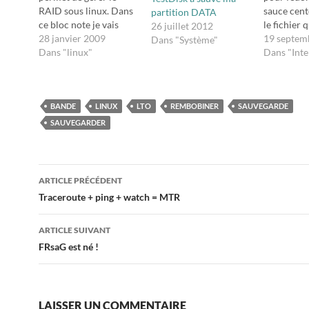
RAID sous linux. Dans
sauce cent
partition DATA
ce bloc note je vais
le fichier 
26 juillet 2012
m'attarder sur l'aspect
28 janvier 2009
contenir le
19 septem
Dans "Système"
monitoring. Pour le
Dans "linux"
nano insta
Dans "Inte
reste les liens sont en
manager.sh
bas. Ce bon mdadm va
#*********
me donner le détail de
**********
la partition raid ainsi :
BANDE
LINUX
LTO
REMBOBINER
SAUVEGARDE
**********
mdadm --detail
*****# # in
SAUVEGARDER
/dev/md1 Et…
backup ma
Script by 
#*********
Navigation
**********
ARTICLE PRÉCÉDENT
**********
des
Traceroute + ping + watch = MTR
*****#
#########
articles
ARTICLE SUIVANT
#########
la version
FRsaG est né !
manager a 
#comment
LAISSER UN COMMENTAIRE