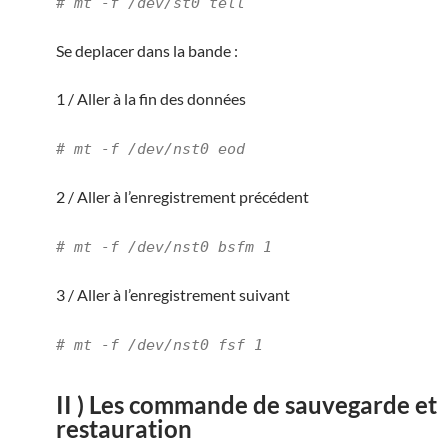
# mt -f /dev/st0 tell
Se deplacer dans la bande :
1 / Aller à la fin des données
# mt -f /dev/nst0 eod
2 / Aller à l’enregistrement précédent
# mt -f /dev/nst0 bsfm 1
3 / Aller à l’enregistrement suivant
# mt -f /dev/nst0 fsf 1
II ) Les commande de sauvegarde et
restauration