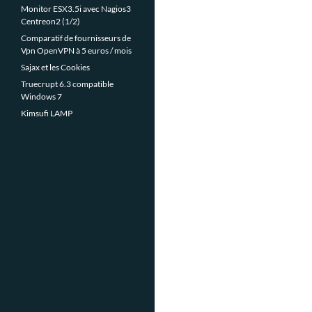
Monitor ESX3.5i avec Nagios3
Centreon2 (1/2)
Comparatif de fournisseurs de
Vpn OpenVPN à 5 euros / mois
Sajax et les Cookies
Truecrupt 6.3 compatible
Windows 7
Kimsufi LAMP