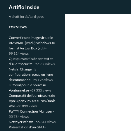
Recherche
Artiflo Inside
Aller
A draft for /b/tard guys.
au
TOP VIEWS
contenu
Convertir une image virtuelle
VMWARE (vmdk) Windows au
format Virtual Box (vdi)
-
99 324 views
Quelques outils de pentest et
d’audit sécurité
- 97 930 views
Netsh : Changer la
configuration réseau en ligne
de commande
- 95 196 views
Tutorial pour le nouveau
Vpntunnel.se
- 69 335 views
Comparatif de fournisseurs de
Vpn OpenVPN à 5 euros / mois
V3e
- 68 893 views
PuTTY Connection Manager
-
55 734 views
Nettoyer winsxs
- 55 341 views
Présentation d’un GPU
-