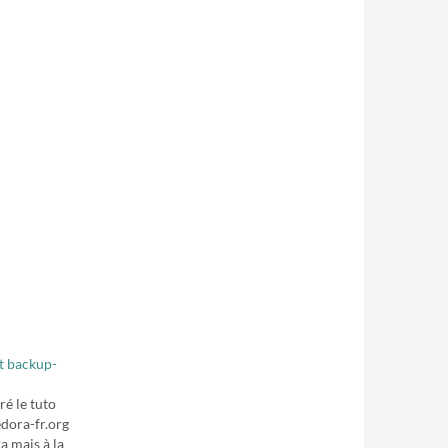
t backup-
ré le tuto
edora-fr.org
a mais à la