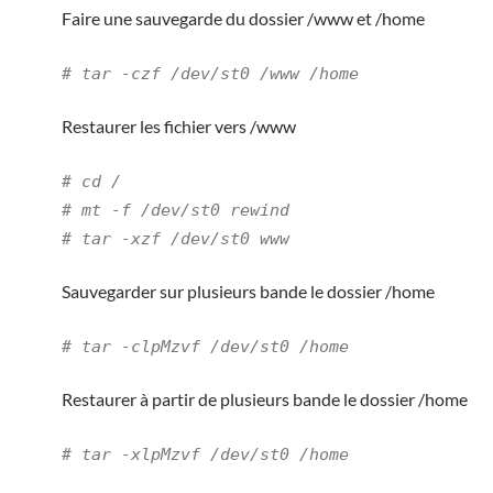
Faire une sauvegarde du dossier /www et /home
# tar -czf /dev/st0 /www /home
Restaurer les fichier vers /www
# cd /
# mt -f /dev/st0 rewind
# tar -xzf /dev/st0 www
Sauvegarder sur plusieurs bande le dossier /home
# tar -clpMzvf /dev/st0 /home
Restaurer à partir de plusieurs bande le dossier /home
# tar -xlpMzvf /dev/st0 /home