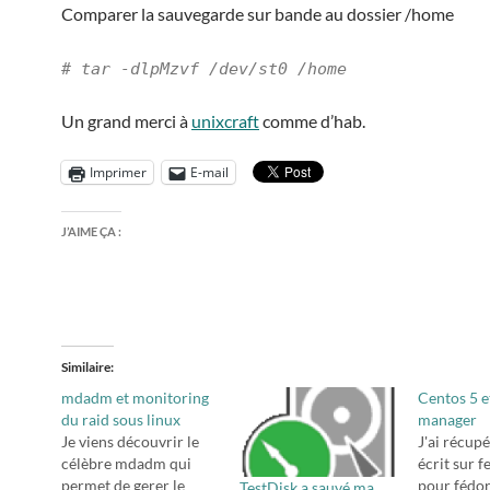
Comparer la sauvegarde sur bande au dossier /home
# tar -dlpMzvf /dev/st0 /home
Un grand merci à
unixcraft
comme d’hab.
Imprimer
E-mail
J’AIME ÇA :
Similaire
mdadm et monitoring
Centos 5 e
du raid sous linux
manager
Je viens découvrir le
J'ai récupé
célèbre mdadm qui
écrit sur f
permet de gerer le
pour fédor
TestDisk a sauvé ma