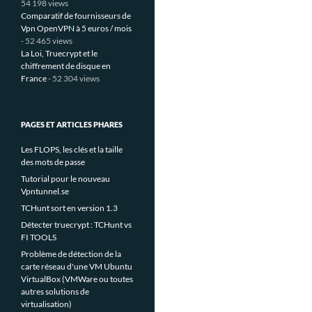
54 198 views
Comparatif de fournisseurs de
Vpn OpenVPN à 5 euros / mois
- 52 465 views
La Loi, Truecrypt et le
chiffrement de disque en
France
- 52 304 views
PAGES ET ARTICLES PHARES
Les FLOPS, les clés et la taille
des mots de passe
Tutorial pour le nouveau
Vpntunnel.se
TCHunt sort en version 1.3
Détecter truecrypt : TCHunt vs
FI TOOLS
Problème de détection de la
carte réseau d'une VM Ubuntu
VirtualBox (VMWare ou toutes
autres solutions de
virtualisation)