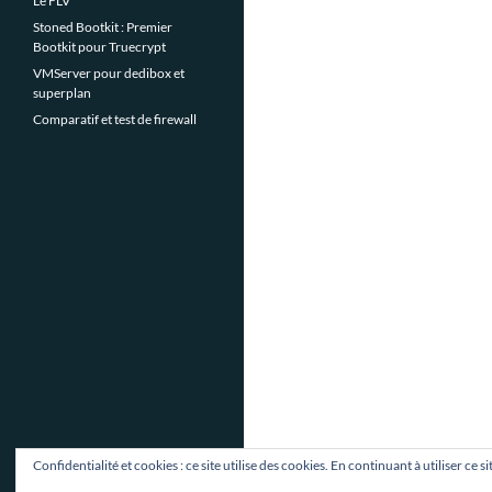
Le FLV
Stoned Bootkit : Premier
Bootkit pour Truecrypt
VMServer pour dedibox et
superplan
Comparatif et test de firewall
Confidentialité et cookies : ce site utilise des cookies. En continuant à utiliser ce 