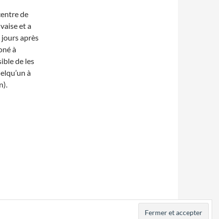
centre de
vaise et a
2 jours après
oné à
ible de les
elqu’un à
n).