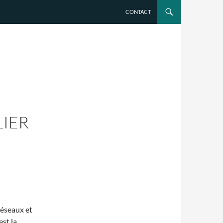
CONTACT
LIER
réseaux et
st la