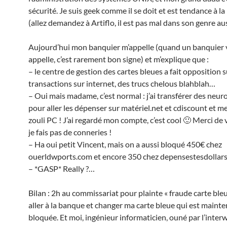
sécurité. Je suis geek comme il se doit et est tendance à l
(allez demandez à Artiflo, il est pas mal dans son genre aus
Aujourd’hui mon banquier m’appelle (quand un banquier
appelle, c’est rarement bon signe) et m’explique que :
– le centre de gestion des cartes bleues a fait opposition 
transactions sur internet, des trucs chelous blahblah…
– Oui mais madame, c’est normal : j’ai transférer des neuro
pour aller les dépenser sur matériel.net et cdiscount et me
zouli PC ! J’ai regardé mon compte, c’est cool 🙂 Merci de 
je fais pas de conneries !
– Ha oui petit Vincent, mais on a aussi bloqué 450€ chez
ouerldwports.com et encore 350 chez depensestesdollars
– *GASP* Really ?…
Bilan : 2h au commissariat pour plainte « fraude carte bleu
aller à la banque et changer ma carte bleue qui est maint
bloquée. Et moi, ingénieur informaticien, ouné par l’inter