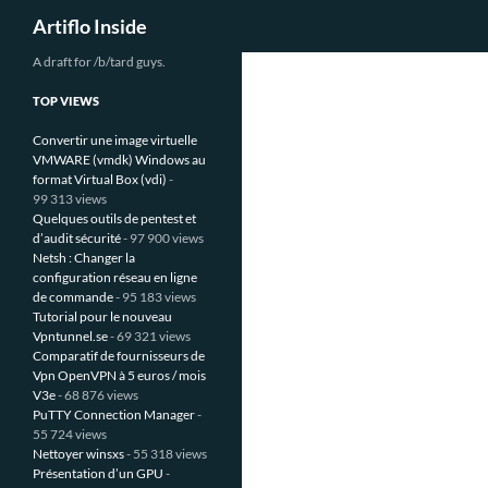
Recherche
Artiflo Inside
Aller
A draft for /b/tard guys.
au
TOP VIEWS
contenu
Convertir une image virtuelle
VMWARE (vmdk) Windows au
format Virtual Box (vdi)
-
99 313 views
Quelques outils de pentest et
d’audit sécurité
- 97 900 views
Netsh : Changer la
configuration réseau en ligne
de commande
- 95 183 views
Tutorial pour le nouveau
Vpntunnel.se
- 69 321 views
Comparatif de fournisseurs de
Vpn OpenVPN à 5 euros / mois
V3e
- 68 876 views
PuTTY Connection Manager
-
55 724 views
Nettoyer winsxs
- 55 318 views
Présentation d’un GPU
-