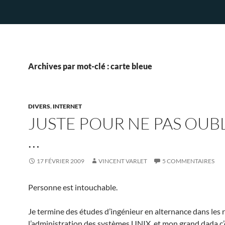
Archives par mot-clé : carte bleue
DIVERS
,
INTERNET
JUSTE POUR NE PAS OUB
…
17 FÉVRIER 2009
VINCENT VARLET
5 COMMENTAIRES
Personne est intouchable.
Je termine des études d’ingénieur en alternance dans les 
l’administration des systèmes UNIX, et mon grand dada c’e