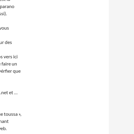
a parano
si).
 vous
sur des
s vers ici
 faire un
vérfier que
.net et …
e toussa »,
enant
web.