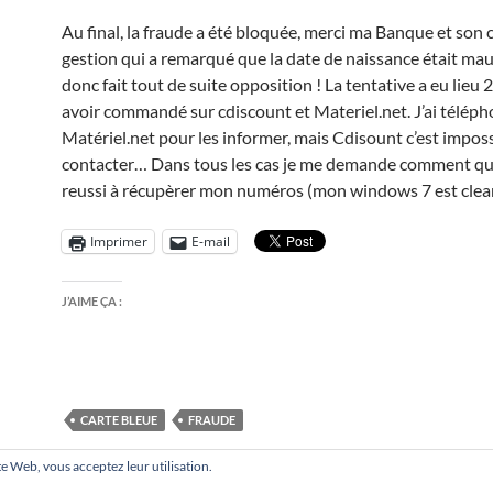
Au final, la fraude a été bloquée, merci ma Banque et son 
gestion qui a remarqué que la date de naissance était mau
donc fait tout de suite opposition ! La tentative a eu lieu 
avoir commandé sur cdiscount et Materiel.net. J’ai téléph
Matériel.net pour les informer, mais Cdisount c’est imposs
contacter… Dans tous les cas je me demande comment qu
reussi à récupèrer mon numéros (mon windows 7 est clea
Imprimer
E-mail
J’AIME ÇA :
CARTE BLEUE
FRAUDE
site Web, vous acceptez leur utilisation.