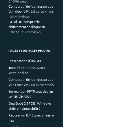
54 096 views
Comparatif de fournisseurs de
Vpn OpenVPN à 5 euros / mois
- 52 459 views
La Loi, Truecrypt et le
chiffrement de disque en
France
- 52 289 views
PAGES ET ARTICLES PHARES
Présentation d’un GPU
Tutorial pour le nouveau
Vpntunnel.se
Comparatif de fournisseurs de
Vpn OpenVPN à 5 euros / mois
Serveur vpn PPTP sous debian
en MS-CHAPv2
DualBoot OS FDE : Windows
chiffré + Linux chiffré
Réparer un RJ45 avec un serre
flex