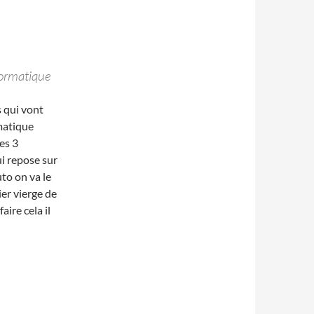
formatique
 qui vont
rmatique
es 3
ui repose sur
uto on va le
hier vierge de
ire cela il