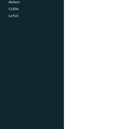
dedans
CUDA
Le FLV