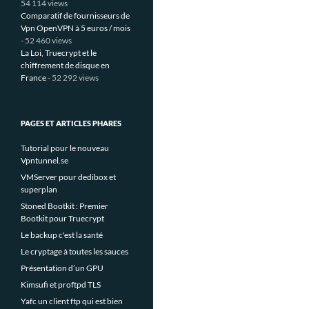
54 114 views
Comparatif de fournisseurs de
Vpn OpenVPN à 5 euros / mois
- 52 460 views
La Loi, Truecrypt et le
chiffrement de disque en
France
- 52 292 views
PAGES ET ARTICLES PHARES
Tutorial pour le nouveau
Vpntunnel.se
VMServer pour dedibox et
superplan
Stoned Bootkit : Premier
Bootkit pour Truecrypt
Le backup c'est la santé
Le cryptage à toutes les sauces
Présentation d’un GPU
Kimsufi et proftpd TLS
Yafc un client ftp qui est bien