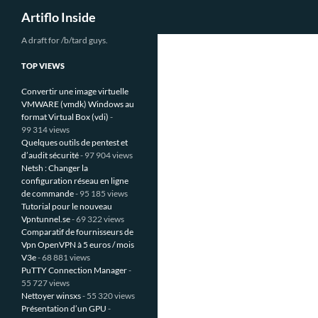
Recherche
Artiflo Inside
Aller
A draft for /b/tard guys.
au
TOP VIEWS
contenu
Convertir une image virtuelle
VMWARE (vmdk) Windows au
format Virtual Box (vdi)
-
99 314 views
Quelques outils de pentest et
d’audit sécurité
- 97 904 views
Netsh : Changer la
configuration réseau en ligne
de commande
- 95 185 views
Tutorial pour le nouveau
Vpntunnel.se
- 69 322 views
Comparatif de fournisseurs de
Vpn OpenVPN à 5 euros / mois
V3e
- 68 881 views
PuTTY Connection Manager
-
55 727 views
Nettoyer winsxs
- 55 320 views
Présentation d’un GPU
-