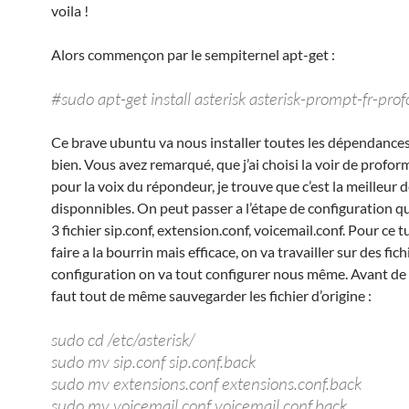
voila !
Alors commençon par le sempiternel apt-get :
#sudo apt-get install asterisk asterisk-prompt-fr-pro
Ce brave ubuntu va nous installer toutes les dépendances
bien. Vous avez remarqué, que j’ai choisi la voir de profo
pour la voix du répondeur, je trouve que c’est la meilleur d
disponnibles. On peut passer a l’étape de configuration q
3 fichier sip.conf, extension.conf, voicemail.conf. Pour ce t
faire a la bourrin mais efficace, on va travailler sur des fic
configuration on va tout configurer nous même. Avant de fa
faut tout de même sauvegarder les fichier d’origine :
sudo cd /etc/asterisk/
sudo mv sip.conf sip.conf.back
sudo mv extensions.conf extensions.conf.back
sudo mv voicemail.conf voicemail.conf.back