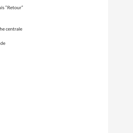
uis “Retour”
he centrale
 de