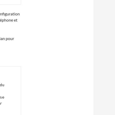
onfiguration
éléphone et
vian pour
u 
e

 