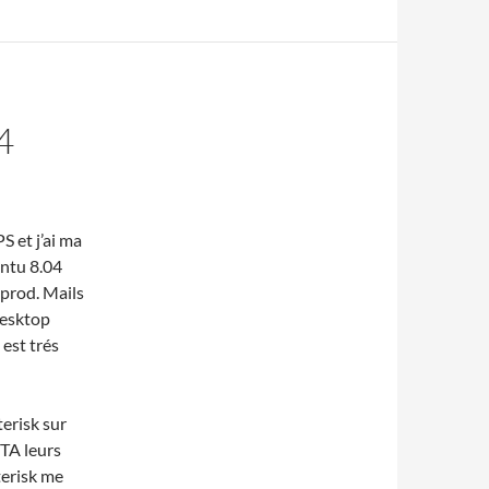
4
 et j’ai ma
untu 8.04
 prod. Mails
desktop
 est trés
erisk sur
TA leurs
terisk me