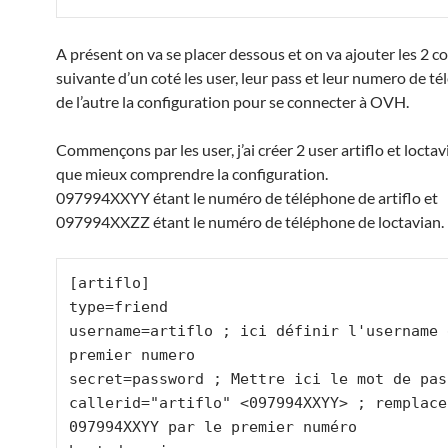
A présent on va se placer dessous et on va ajouter les 2 c
suivante d’un coté les user, leur pass et leur numero de t
de l’autre la configuration pour se connecter à OVH.
Commençons par les user, j’ai créer 2 user artiflo et locta
que mieux comprendre la configuration.
097994XXYY étant le numéro de téléphone de artiflo et
097994XXZZ étant le numéro de téléphone de loctavian.
[artiflo]

type=friend

username=artiflo ; ici définir l'username d
premier numero

secret=password ; Mettre ici le mot de pass
callerid="artiflo" <097994XXYY> ; remplacer
097994XXYY par le premier numéro
