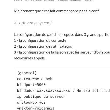
Maintenant que c’est fait commençons par sip.conf
# sudo nano sip.conf
La configuration de ce fichier repose dans 3 grande partie 
1 / la configuration du contexte
2 / la configuration des utilisateurs
3 / la configuration de la liaison avec les serveur d’ovh po
recevoir les appels.
[general]

context=beta-ovh

bindport=5060

bindaddr=xxx.xxx.xxx.xxx ; Mettre ici l'adr
ip publique du serveur

srvlookup=yes

vmexten=voicemail