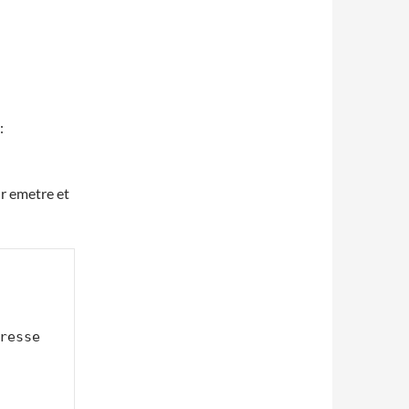
:
ur emetre et
esse 