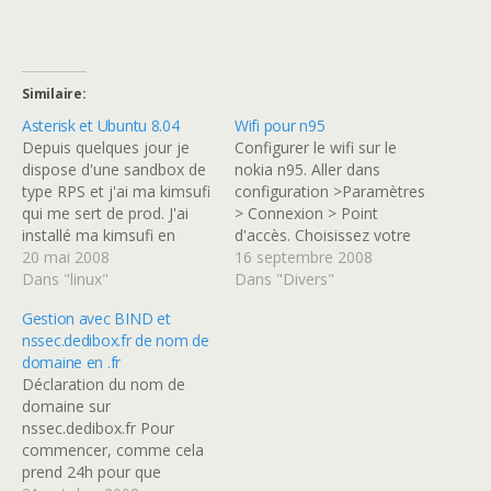
Similaire
Asterisk et Ubuntu 8.04
Wifi pour n95
Depuis quelques jour je
Configurer le wifi sur le
dispose d'une sandbox de
nokia n95. Aller dans
type RPS et j'ai ma kimsufi
configuration >Paramètres
qui me sert de prod. J'ai
> Connexion > Point
installé ma kimsufi en
d'accès. Choisissez votre
ubuntu 8.04 dekstop. Burk
20 mai 2008
point d'accès qui doit
16 septembre 2008
c'est mal vous me dirais
Dans "linux"
porter le nom de votre
Dans "Divers"
pour un serveur en prod.
réseau WIFI. Nom de
Gestion avec BIND et
Mails il faut savoir que je
connexion : nom du SSID
nssec.dedibox.fr de nom de
m'en sert aussi bien de
Porteuse de données :
domaine en .fr
LAMP…
WLAN Nom du VLAN :
Déclaration du nom de
nom du SSID Etat du…
domaine sur
nssec.dedibox.fr Pour
commencer, comme cela
prend 24h pour que