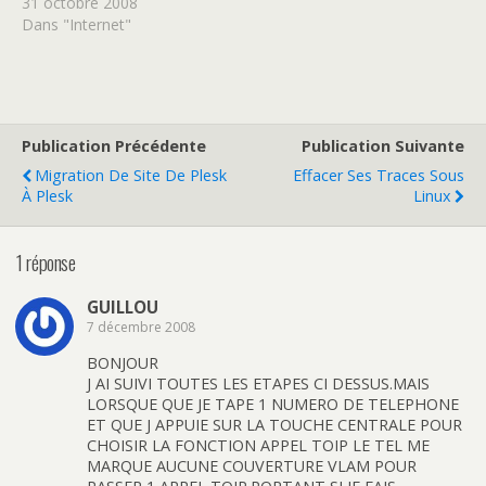
nssec.dedibox.fr se mette
31 octobre 2008
à jour, vous devez ajouter
Dans "Internet"
votre domaine en .fr dans
l’interface dedibox le plus
tôt possible. Note du
relecteur : L'installation
initiale du domaine
Publication Précédente
Publication Suivante
secondaire prends 24
Migration De Site De Plesk
Effacer Ses Traces Sous
heures environs (toutes
À Plesk
Linux
les nuits…
1 réponse
GUILLOU
7 décembre 2008
BONJOUR
J AI SUIVI TOUTES LES ETAPES CI DESSUS.MAIS
LORSQUE QUE JE TAPE 1 NUMERO DE TELEPHONE
ET QUE J APPUIE SUR LA TOUCHE CENTRALE POUR
CHOISIR LA FONCTION APPEL TOIP LE TEL ME
MARQUE AUCUNE COUVERTURE VLAM POUR