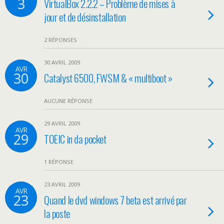
3
VirtualBox 2.2.2 – Problème de mises à
jour et de désinstallation
2 RÉPONSES
30 AVRIL 2009
AVR
30
Catalyst 6500, FWSM & « multiboot »
AUCUNE RÉPONSE
29 AVRIL 2009
AVR
29
TOEIC in da pocket
1 RÉPONSE
23 AVRIL 2009
AVR
23
Quand le dvd windows 7 beta est arrivé par
la poste