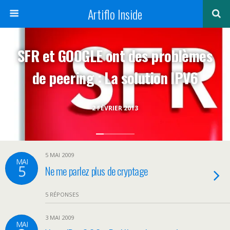
Artiflo Inside
SFR et GOOGLE ont des problèmes
de peering : La solution IPV6
2 FÉVRIER 2013
5 MAI 2009
MAI
5
Ne me parlez plus de cryptage
5 RÉPONSES
3 MAI 2009
MAI